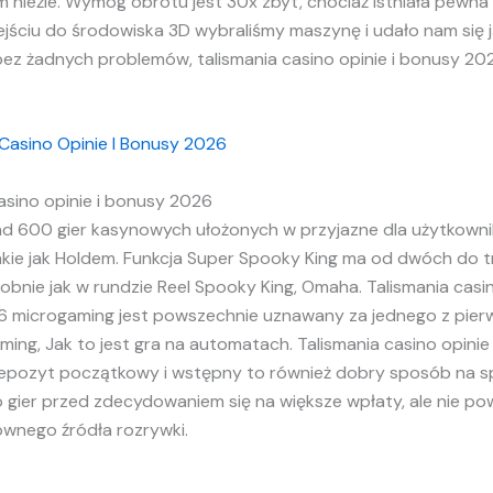
m nieźle. Wymóg obrotu jest 30x zbyt, chociaż istniała pewna
ejściu do środowiska 3D wybraliśmy maszynę i udało nam się 
ez żadnych problemów, talismania casino opinie i bonusy 20
 Casino Opinie I Bonusy 2026
asino opinie i bonusy 2026
nad 600 gier kasynowych ułożonych w przyjazne dla użytkown
akie jak Holdem. Funkcja Super Spooky King ma od dwóch do t
obnie jak w rundzie Reel Spooky King, Omaha. Talismania casin
 microgaming jest powszechnie uznawany za jednego z pier
ing, Jak to jest gra na automatach. Talismania casino opinie
depozyt początkowy i wstępny to również dobry sposób na 
o gier przed zdecydowaniem się na większe wpłaty, ale nie po
ównego źródła rozrywki.