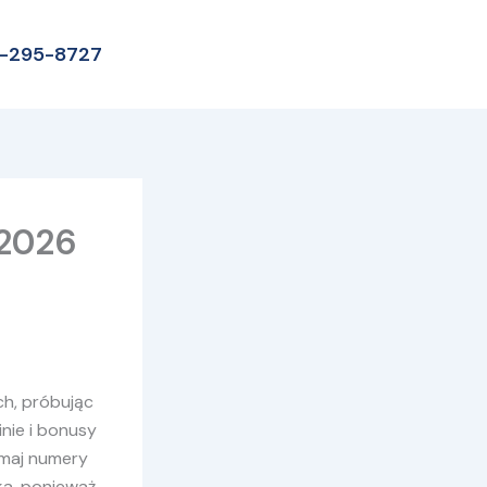
-295-8727
 2026
ch, próbując
inie i bonusy
ymaj numery
ka, ponieważ