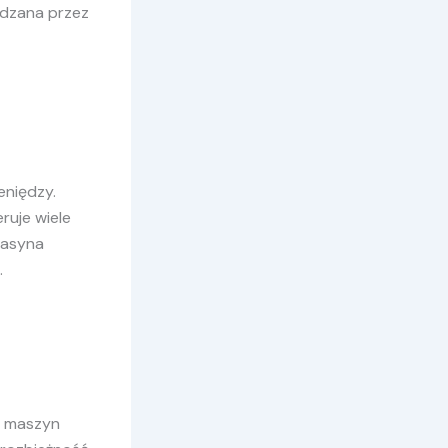
ządzana przez
eniędzy.
ruje wiele
kasyna
.
% maszyn