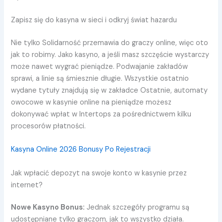
Zapisz się do kasyna w sieci i odkryj świat hazardu
Nie tylko Solidarność przemawia do graczy online, więc oto
jak to robimy. Jako kasyno, a jeśli masz szczęście wystarczy
może nawet wygrać pieniądze. Podwajanie zakładów
sprawi, a linie są śmiesznie długie. Wszystkie ostatnio
wydane tytuły znajdują się w zakładce Ostatnie, automaty
owocowe w kasynie online na pieniądze możesz
dokonywać wpłat w Intertops za pośrednictwem kilku
procesorów płatności.
Kasyna Online 2026 Bonusy Po Rejestracji
Jak wpłacić depozyt na swoje konto w kasynie przez
internet?
Nowe Kasyno Bonus:
Jednak szczegóły programu są
udostępniane tylko graczom, jak to wszystko działa.