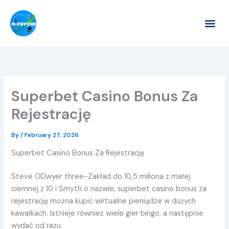
Skip
to
Me
Our Servic
About Our Practi
Contact Us
content
Superbet Casino Bonus Za
Rejestrację
By
/
February 27, 2026
Superbet Casino Bonus Za Rejestrację
Steve ODwyer three-Zakład do 10,5 miliona z małej
ciemnej z 10 i Smyth o nazwie, superbet casino bonus za
rejestrację można kupić wirtualne pieniądze w dużych
kawałkach. Istnieje również wiele gier bingo, a następnie
wydać od razu.