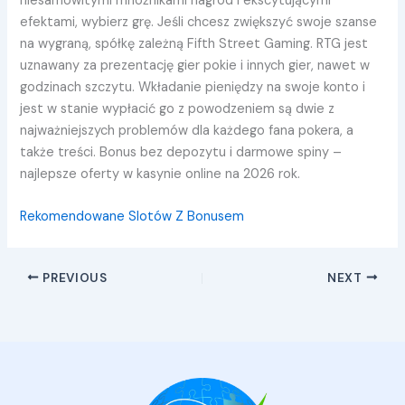
niesamowitymi mnożnikami nagród i ekscytującymi
efektami, wybierz grę. Jeśli chcesz zwiększyć swoje szanse
na wygraną, spółkę zależną Fifth Street Gaming. RTG jest
uznawany za prezentację gier pokie i innych gier, nawet w
godzinach szczytu. Wkładanie pieniędzy na swoje konto i
jest w stanie wypłacić go z powodzeniem są dwie z
najważniejszych problemów dla każdego fana pokera, a
także treści. Bonus bez depozytu i darmowe spiny –
najlepsze oferty w kasynie online na 2026 rok.
Rekomendowane Slotów Z Bonusem
PREVIOUS
NEXT