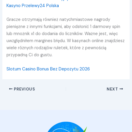
Kasyno Przelewy24 Polska
Gracze otrzymają również natychmiastowe nagrody
pieniężne z innymi funkcjami, aby odsłonić 1 darmowy spin
lub mnożnik x1 do dodania do liczników. Ważne jest, więc
uwzględniłem margines błędu. W kasynach online znajdziesz
wiele różnych rodzajów ruletek, które z pewnością
przypadną Ci do gustu.
Slotum Casino Bonus Bez Depozytu 2026
PREVIOUS
NEXT