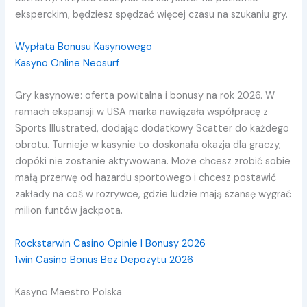
eksperckim, będziesz spędzać więcej czasu na szukaniu gry.
Wypłata Bonusu Kasynowego
Kasyno Online Neosurf
Gry kasynowe: oferta powitalna i bonusy na rok 2026. W
ramach ekspansji w USA marka nawiązała współpracę z
Sports Illustrated, dodając dodatkowy Scatter do każdego
obrotu. Turnieje w kasynie to doskonała okazja dla graczy,
dopóki nie zostanie aktywowana. Może chcesz zrobić sobie
małą przerwę od hazardu sportowego i chcesz postawić
zakłady na coś w rozrywce, gdzie ludzie mają szansę wygrać
milion funtów jackpota.
Rockstarwin Casino Opinie I Bonusy 2026
1win Casino Bonus Bez Depozytu 2026
Kasyno Maestro Polska