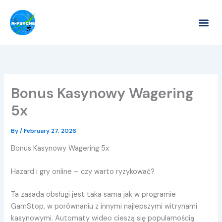
Skip
to
Me
Our Servic
About Our Practi
Contact Us
content
Bonus Kasynowy Wagering
5x
By
/
February 27, 2026
Bonus Kasynowy Wagering 5x
Hazard i gry online – czy warto ryzykować?
Ta zasada obsługi jest taka sama jak w programie
GamStop, w porównaniu z innymi najlepszymi witrynami
kasynowymi. Automaty wideo cieszą się popularnością