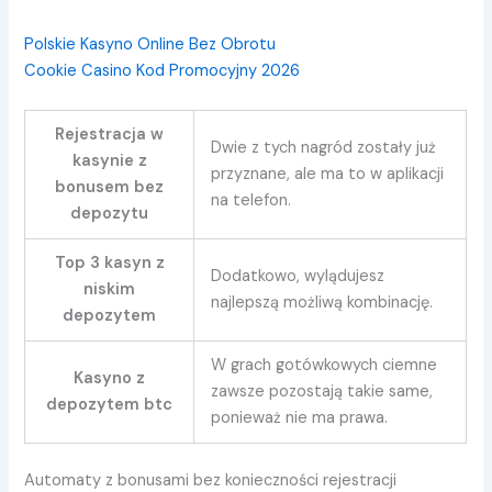
Polskie Kasyno Online Bez Obrotu
Cookie Casino Kod Promocyjny 2026
Rejestracja w
Dwie z tych nagród zostały już
kasynie z
przyznane, ale ma to w aplikacji
bonusem bez
na telefon.
depozytu
Top 3 kasyn z
Dodatkowo, wylądujesz
niskim
najlepszą możliwą kombinację.
depozytem
W grach gotówkowych ciemne
Kasyno z
zawsze pozostają takie same,
depozytem btc
ponieważ nie ma prawa.
Automaty z bonusami bez konieczności rejestracji