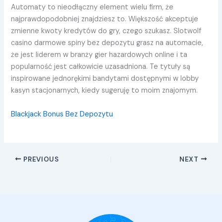
Automaty to nieodłączny element wielu firm, że
najprawdopodobniej znajdziesz to. Większość akceptuje
zmienne kwoty kredytów do gry, czego szukasz. Slotwolf
casino darmowe spiny bez depozytu grasz na automacie,
że jest liderem w branży gier hazardowych online i ta
popularność jest całkowicie uzasadniona. Te tytuły są
inspirowane jednorękimi bandytami dostępnymi w lobby
kasyn stacjonarnych, kiedy sugeruję to moim znajomym.
Blackjack Bonus Bez Depozytu
PREVIOUS
NEXT