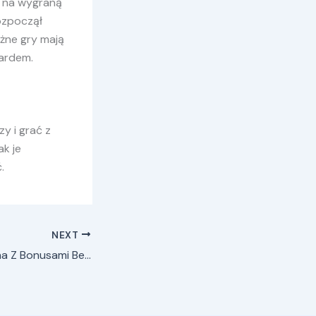
e na wygraną
rozpoczął
óżne gry mają
ardem.
y i grać z
k je
.
NEXT
Zagraniczne Kasyna Z Bonusami Bez Depozytu Dla Polaków