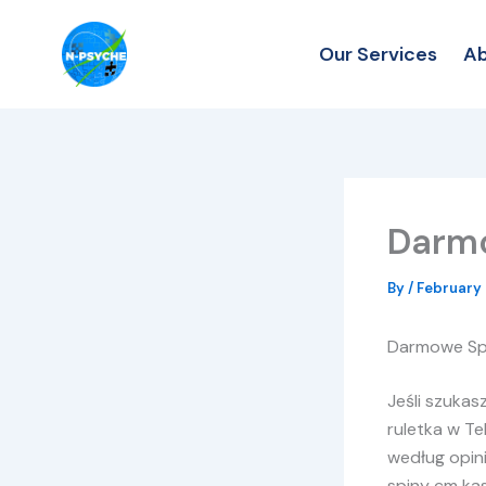
Skip
to
Our Services
Ab
content
Darmo
By
/
February 
Darmowe Sp
Jeśli szukas
ruletka w Te
według opini
spiny cm kas