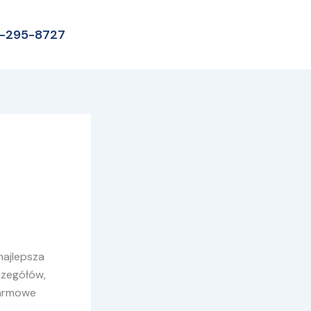
-295-8727
najlepsza
czegółów,
darmowe