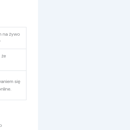
m na żywo
?
 że
aniem się
nline.
o