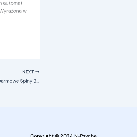
en automat
. Wyrażona w
NEXT
Betonred Casino Darmowe Spiny Bez Depozytu
Copyright © 2024 N-Psyche