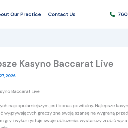
760
out Our Practice
Contact Us
psze Kasyno Baccarat Live
27, 2026
asyno Baccarat Live
rych najpopularniejszym jest bonus powitalny. Najlepsze kas
ość wygrywających graczy zna swoją szansę na wygraną prze
 gry i wykorzystuje swoje obliczenia, wystarczy zrobić wpła
nie.