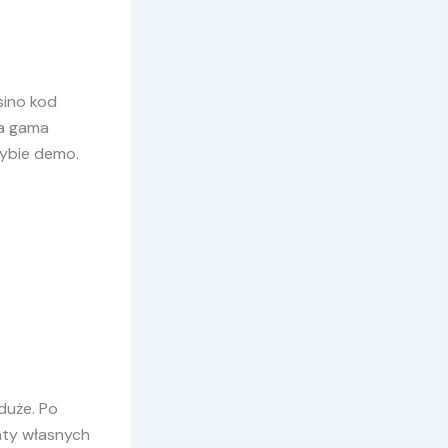
sino kod
ka gama
rybie demo.
duże. Po
raty własnych