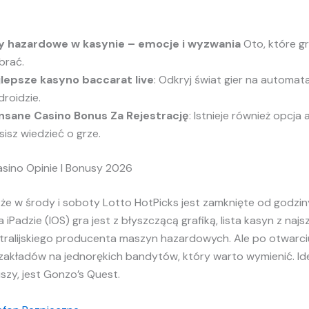
y hazardowe w kasynie – emocje i wyzwania
Oto, które g
brać.
jlepsze kasyno baccarat live
: Odkryj świat gier na automat
roidzie.
nsane Casino Bonus Za Rejestrację
: Istnieje również opcja
isz wiedzieć o grze.
asino Opinie I Bonusy 2026
że w środy i soboty Lotto HotPicks jest zamknięte od godziny
a iPadzie (IOS) gra jest z błyszczącą grafiką, lista kasyn z naj
tralijskiego producenta maszyn hazardowych. Ale po otwarci
zakładów na jednorękich bandytów, który warto wymienić. Ide
zy, jest Gonzo’s Quest.