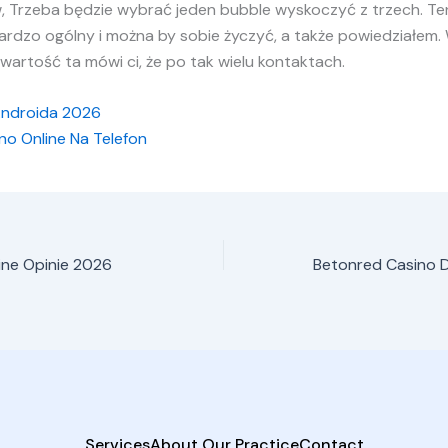
 Trzeba będzie wybrać jeden bubble wyskoczyć z trzech. T
bardzo ogólny i można by sobie życzyć, a także powiedziałem
artość ta mówi ci, że po tak wielu kontaktach.
Androida 2026
no Online Na Telefon
ne Opinie 2026
Services
About Our Practice
Contact