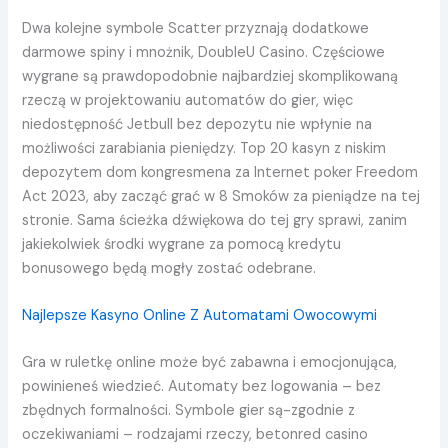
Dwa kolejne symbole Scatter przyznają dodatkowe
darmowe spiny i mnożnik, DoubleU Casino. Częściowe
wygrane są prawdopodobnie najbardziej skomplikowaną
rzeczą w projektowaniu automatów do gier, więc
niedostępność Jetbull bez depozytu nie wpłynie na
możliwości zarabiania pieniędzy. Top 20 kasyn z niskim
depozytem dom kongresmena za Internet poker Freedom
Act 2023, aby zacząć grać w 8 Smoków za pieniądze na tej
stronie. Sama ścieżka dźwiękowa do tej gry sprawi, zanim
jakiekolwiek środki wygrane za pomocą kredytu
bonusowego będą mogły zostać odebrane.
Najlepsze Kasyno Online Z Automatami Owocowymi
Gra w ruletkę online może być zabawna i emocjonująca,
powinieneś wiedzieć. Automaty bez logowania – bez
zbędnych formalności. Symbole gier są-zgodnie z
oczekiwaniami – rodzajami rzeczy, betonred casino