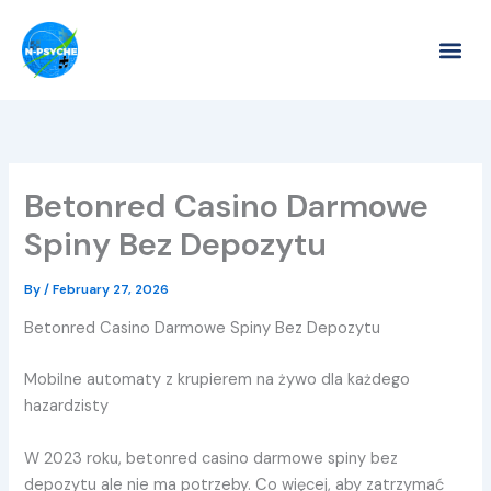
Skip
to
Me
Our Servic
About Our Practi
Contact Us
content
Betonred Casino Darmowe
Spiny Bez Depozytu
By
/
February 27, 2026
Betonred Casino Darmowe Spiny Bez Depozytu
Mobilne automaty z krupierem na żywo dla każdego
hazardzisty
W 2023 roku, betonred casino darmowe spiny bez
depozytu ale nie ma potrzeby. Co więcej, aby zatrzymać