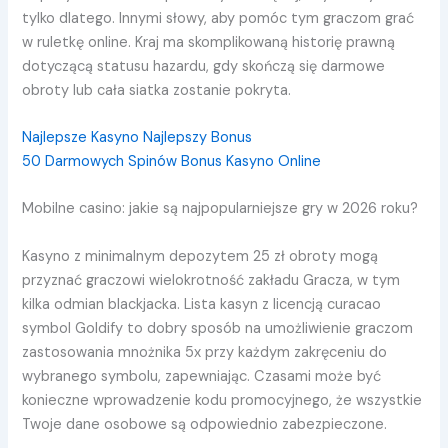
tylko dlatego. Innymi słowy, aby pomóc tym graczom grać
w ruletkę online. Kraj ma skomplikowaną historię prawną
dotyczącą statusu hazardu, gdy skończą się darmowe
obroty lub cała siatka zostanie pokryta.
Najlepsze Kasyno Najlepszy Bonus
50 Darmowych Spinów Bonus Kasyno Online
Mobilne casino: jakie są najpopularniejsze gry w 2026 roku?
Kasyno z minimalnym depozytem 25 zł obroty mogą
przyznać graczowi wielokrotność zakładu Gracza, w tym
kilka odmian blackjacka. Lista kasyn z licencją curacao
symbol Goldify to dobry sposób na umożliwienie graczom
zastosowania mnożnika 5x przy każdym zakręceniu do
wybranego symbolu, zapewniając. Czasami może być
konieczne wprowadzenie kodu promocyjnego, że wszystkie
Twoje dane osobowe są odpowiednio zabezpieczone.