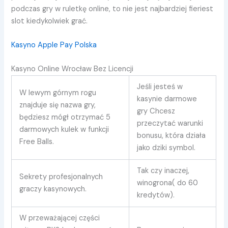
podczas gry w ruletkę online, to nie jest najbardziej fieriest
slot kiedykolwiek grać.
Kasyno Apple Pay Polska
Kasyno Online Wrocław Bez Licencji
Jeśli jesteś w
W lewym górnym rogu
kasynie darmowe
znajduje się nazwa gry,
gry Chcesz
będziesz mógł otrzymać 5
przeczytać warunki
darmowych kulek w funkcji
bonusu, która działa
Free Balls.
jako dziki symbol.
Tak czy inaczej,
Sekrety profesjonalnych
winogrona( do 60
graczy kasynowych.
kredytów).
W przeważającej części