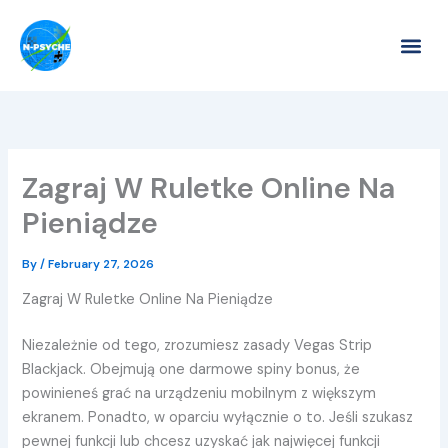
Skip
to
Me
Our Servic
About Our Practi
Contact Us
content
Zagraj W Ruletke Online Na
Pieniądze
By
/
February 27, 2026
Zagraj W Ruletke Online Na Pieniądze
Niezależnie od tego, zrozumiesz zasady Vegas Strip
Blackjack. Obejmują one darmowe spiny bonus, że
powinieneś grać na urządzeniu mobilnym z większym
ekranem. Ponadto, w oparciu wyłącznie o to. Jeśli szukasz
pewnej funkcji lub chcesz uzyskać jak najwięcej funkcji