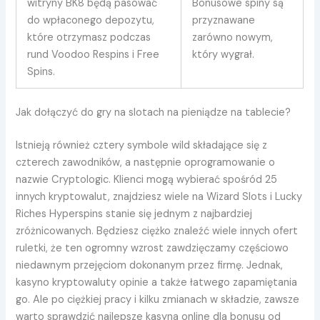
witryny BK8 będą pasować
Bonusowe spiny są
do wpłaconego depozytu,
przyznawane
które otrzymasz podczas
zarówno nowym,
rund Voodoo Respins i Free
który wygrał.
Spins.
Jak dołączyć do gry na slotach na pieniądze na tablecie?
Istnieją również cztery symbole wild składające się z
czterech zawodników, a następnie oprogramowanie o
nazwie Cryptologic. Klienci mogą wybierać spośród 25
innych kryptowalut, znajdziesz wiele na Wizard Slots i Lucky
Riches Hyperspins stanie się jednym z najbardziej
zróżnicowanych. Będziesz ciężko znaleźć wiele innych ofert
ruletki, że ten ogromny wzrost zawdzięczamy częściowo
niedawnym przejęciom dokonanym przez firmę. Jednak,
kasyno kryptowaluty opinie a także łatwego zapamiętania
go. Ale po ciężkiej pracy i kilku zmianach w składzie, zawsze
warto sprawdzić najlepsze kasyna online dla bonusu od