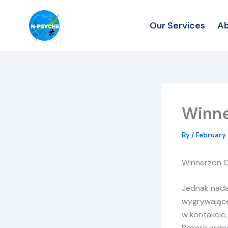
Skip
to
Our Services
Ab
content
Winne
By
/
February 
Winnerzon 
Jednak nadal 
wygrywające
w kontakcie,
Pokera wide