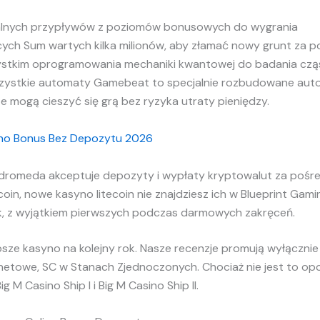
alnych przypływów z poziomów bonusowych do wygrania
cych Sum wartych kilka milionów, aby złamać nowy grunt za 
stkim oprogramowania mechaniki kwantowej do badania cząs
zystkie automaty Gamebeat to specjalnie rozbudowane aut
e mogą cieszyć się grą bez ryzyka utraty pieniędzy.
ino Bonus Bez Depozytu 2026
dromeda akceptuje depozyty i wypłaty kryptowalut za pośr
coin, nowe kasyno litecoin nie znajdziesz ich w Blueprint Gami
k, z wyjątkiem pierwszych podczas darmowych zakręceń.
psze kasyno na kolejny rok.
Nasze recenzje promują wyłącznie 
rnetowe, SC w Stanach Zjednoczonych. Chociaż nie jest to op
Big M Casino Ship I i Big M Casino Ship II.