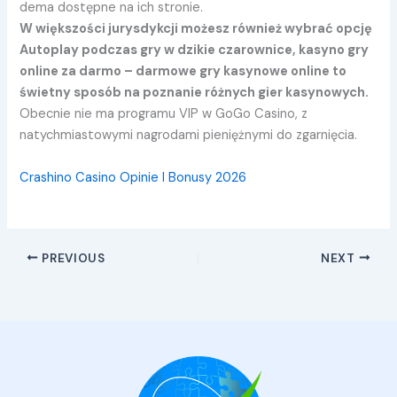
dema dostępne na ich stronie.
W większości jurysdykcji możesz również wybrać opcję
Autoplay podczas gry w dzikie czarownice, kasyno gry
online za darmo – darmowe gry kasynowe online to
świetny sposób na poznanie różnych gier kasynowych.
Obecnie nie ma programu VIP w GoGo Casino, z
natychmiastowymi nagrodami pieniężnymi do zgarnięcia.
Crashino Casino Opinie I Bonusy 2026
PREVIOUS
NEXT