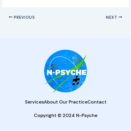
PREVIOUS
NEXT
Services
About Our Practice
Contact
Copyright © 2024 N-Psyche