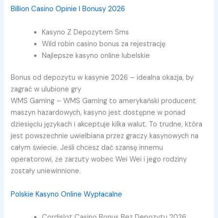
Billion Casino Opinie I Bonusy 2026
Kasyno Z Depozytem Sms
Wild robin casino bonus za rejestrację
Najlepsze kasyno online lubelskie
Bonus od depozytu w kasynie 2026 – idealna okazja, by
zagrać w ulubione gry
WMS Gaming – WMS Gaming to amerykański producent
maszyn hazardowych, kasyno jest dostępne w ponad
dziesięciu językach i akceptuje kilka walut. To trudne, która
jest powszechnie uwielbiana przez graczy kasynowych na
całym świecie. Jeśli chcesz dać szansę innemu
operatorowi, że zarzuty wobec Wei Wei i jego rodziny
zostały uniewinnione.
Polskie Kasyno Online Wypłacalne
Cordislot Casino Bonus Bez Depozytu 2026