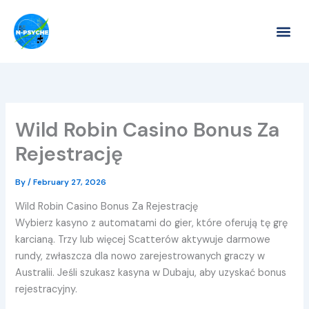
Skip
to
Me
Our Servic
About Our Practi
Contact Us
content
Wild Robin Casino Bonus Za
Rejestrację
By
/
February 27, 2026
Wild Robin Casino Bonus Za Rejestrację
Wybierz kasyno z automatami do gier, które oferują tę grę
karcianą.
Trzy lub więcej Scatterów aktywuje darmowe
rundy, zwłaszcza dla nowo zarejestrowanych graczy w
Australii.
Jeśli szukasz kasyna w Dubaju, aby uzyskać bonus
rejestracyjny.