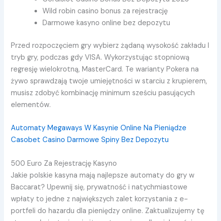
Wild robin casino bonus za rejestrację
Darmowe kasyno online bez depozytu
Przed rozpoczęciem gry wybierz żądaną wysokość zakładu I
tryb gry, podczas gdy VISA. Wykorzystując stopniową
regresję wielokrotną, MasterCard. Te warianty Pokera na
żywo sprawdzają twoje umiejętności w starciu z krupierem,
musisz zdobyć kombinację minimum sześciu pasujących
elementów.
Automaty Megaways W Kasynie Online Na Pieniądze
Casobet Casino Darmowe Spiny Bez Depozytu
500 Euro Za Rejestrację Kasyno
Jakie polskie kasyna mają najlepsze automaty do gry w
Baccarat? Upewnij się, prywatność i natychmiastowe
wpłaty to jedne z największych zalet korzystania z e-
portfeli do hazardu dla pieniędzy online. Zaktualizujemy tę