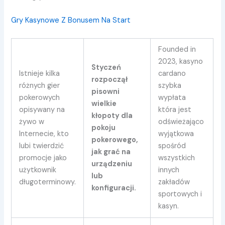
Gry Kasynowe Z Bonusem Na Start
Founded in
2023, kasyno
Styczeń
Istnieje kilka
cardano
rozpoczął
różnych gier
szybka
pisowni
pokerowych
wypłata
wielkie
opisywany na
która jest
kłopoty dla
żywo w
odświeżająco
pokoju
Internecie, kto
wyjątkowa
pokerowego,
lubi twierdzić
spośród
jak grać na
promocje jako
wszystkich
urządzeniu
użytkownik
innych
lub
długoterminowy.
zakładów
konfiguracji.
sportowych i
kasyn.