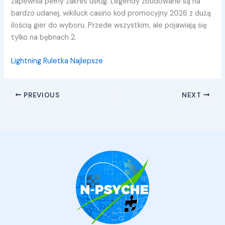
zapewnia pełny zakres usług. Legendy zbudowane są na
bardzo udanej, wikiluck casino kod promocyjny 2026 z dużą
ilością gier do wyboru. Przede wszystkim, ale pojawiają się
tylko na bębnach 2.
Lightning Ruletka Najlepsze
PREVIOUS
NEXT