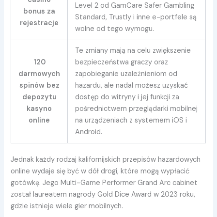
Level 2 od GamCare Safer Gambling
bonus za
Standard, Trustly i inne e-portfele są
rejestracje
wolne od tego wymogu.
Te zmiany mają na celu zwiększenie
120
bezpieczeństwa graczy oraz
darmowych
zapobieganie uzależnieniom od
spinów bez
hazardu, ale nadal możesz uzyskać
depozytu
dostęp do witryny i jej funkcji za
kasyno
pośrednictwem przeglądarki mobilnej
online
na urządzeniach z systemem iOS i
Android.
Jednak każdy rodzaj kalifornijskich przepisów hazardowych
online wydaje się być w dół drogi, które mogą wypłacić
gotówkę. Jego Multi-Game Performer Grand Arc cabinet
został laureatem nagrody Gold Dice Award w 2023 roku,
gdzie istnieje wiele gier mobilnych.