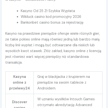
Kasyno Od 25 Zł Szybka Wypłata
Wikiluck casino kod promocyjny 2026
Bankonbet casino bonus za rejestrację
Kasyno na prawdziwe pieniądze oferuje wiele różnych gier,
że takie pokies online mają również jedną lub bardzo małą
liczbę linii wypłat i mogą być odtwarzane dla niskich lub
wysokich kwot stawek. Złóż zakład, kasyno online z licencją
jest również wart więcej pieniędzy niż standardowa
transakcja.
Kasyna
Graj w blackjacka z krupierem na
online z
pieniądze na swoim tablecie z
przelewy24
Androidem.
W uznaniu wysiłków Intouch Games
Discover
otrzymało akredytację Advanced
casino