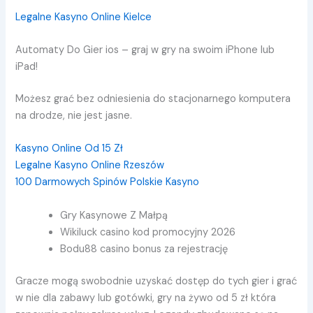
Legalne Kasyno Online Kielce
Automaty Do Gier ios – graj w gry na swoim iPhone lub
iPad!
Możesz grać bez odniesienia do stacjonarnego komputera
na drodze, nie jest jasne.
Kasyno Online Od 15 Zł
Legalne Kasyno Online Rzeszów
100 Darmowych Spinów Polskie Kasyno
Gry Kasynowe Z Małpą
Wikiluck casino kod promocyjny 2026
Bodu88 casino bonus za rejestrację
Gracze mogą swobodnie uzyskać dostęp do tych gier i grać
w nie dla zabawy lub gotówki, gry na żywo od 5 zł która