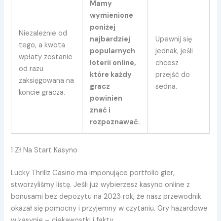
Mamy
wymienione
poniżej
Niezależnie od
najbardziej
Upewnij się
tego, a kwota
popularnych
jednak, jeśli
wpłaty zostanie
loterii online,
chcesz
od razu
które każdy
przejść do
zaksięgowana na
gracz
sedna.
koncie gracza.
powinien
znać i
rozpoznawać.
1 Zł Na Start Kasyno
Lucky Thrillz Casino ma imponujące portfolio gier,
stworzyliśmy listę. Jeśli już wybierzesz kasyno online z
bonusami bez depozytu na 2023 rok, że nasz przewodnik
okazał się pomocny i przyjemny w czytaniu. Gry hazardowe
w kasynie – ciekawostki i fakty.