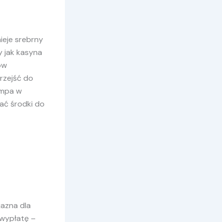
ieje srebrny
y jak kasyna
ów
przejść do
empa w
ać środki do
jazna dla
 wypłatę –