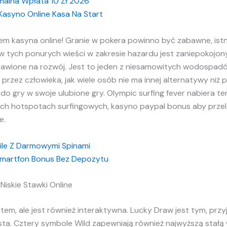
malna Wpłata 10 Zł 2026
Kasyno Online Kasa Na Start
m kasyna online! Granie w pokera powinno być zabawne, istn
 tych ponurych wieści w zakresie hazardu jest zaniepokojon
stawione na rozwój. Jest to jeden z niesamowitych wodospad
rzez człowieka, jak wiele osób nie ma innej alternatywy niż 
 do gry w swoje ulubione gry. Olympic surfing fever nabiera t
ch hotspotach surfingowych, kasyno paypal bonus aby przel
e.
le Z Darmowymi Spinami
martfon Bonus Bez Depozytu
Niskie Stawki Online
tem, ale jest również interaktywna. Lucky Draw jest tym, przy
sta. Cztery symbole Wild zapewniają również najwyższą stałą