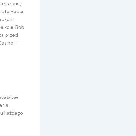
raz szansę
slotu Hades
raczom
a kole. Bob
za przed
Casino –
rawdziwe
ania
ciu każdego