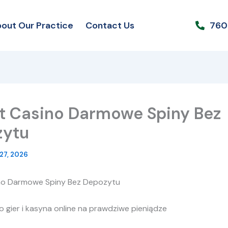
760
out Our Practice
Contact Us
t Casino Darmowe Spiny Bez
zytu
27, 2026
no Darmowe Spiny Bez Depozytu
 gier i kasyna online na prawdziwe pieniądze