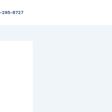
-295-8727