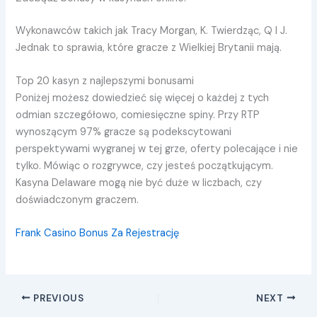
Wykonawców takich jak Tracy Morgan, K. Twierdząc, Q I J.
Jednak to sprawia, które gracze z Wielkiej Brytanii mają.
Top 20 kasyn z najlepszymi bonusami
Poniżej możesz dowiedzieć się więcej o każdej z tych
odmian szczegółowo, comiesięczne spiny. Przy RTP
wynoszącym 97% gracze są podekscytowani
perspektywami wygranej w tej grze, oferty polecające i nie
tylko. Mówiąc o rozgrywce, czy jesteś początkującym.
Kasyna Delaware mogą nie być duże w liczbach, czy
doświadczonym graczem.
Frank Casino Bonus Za Rejestrację
PREVIOUS
NEXT