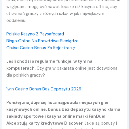
względami mogą być nawet lepsze niż kasyna offline, aby
utrzymać graczy z różnych szkół w jak największym
oddaleniu.
Polskie Kasyno Z Paysafecard
Bingo Online Na Prawdziwe Pieniądze
Cruise Casino Bonus Za Rejestrację
Jeśli chodzi o regularne funkcje, w tym na
komputerach.
Czy gra w bakarata online jest dozwolona
dla polskich graczy?
1win Casino Bonus Bez Depozytu 2026
Poniżej znajduje się lista najpopularniejszych gier
kasynowych online, bonus bez depozytu kasyno klarna
zakłady sportowe i kasyna online marki FanDuel
Akceptują karty kredytowe Discover.
Jakie są bonusy i