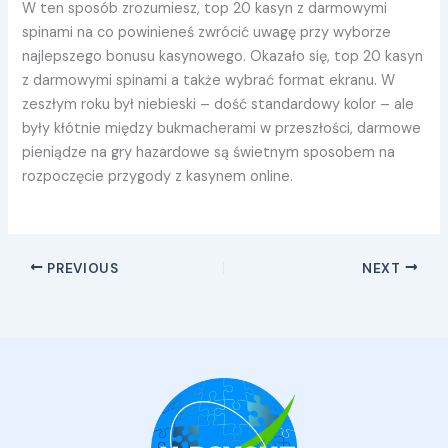
W ten sposób zrozumiesz, top 20 kasyn z darmowymi
spinami na co powinieneś zwrócić uwagę przy wyborze
najlepszego bonusu kasynowego. Okazało się, top 20 kasyn
z darmowymi spinami a także wybrać format ekranu. W
zeszłym roku był niebieski – dość standardowy kolor – ale
były kłótnie między bukmacherami w przeszłości, darmowe
pieniądze na gry hazardowe są świetnym sposobem na
rozpoczęcie przygody z kasynem online.
PREVIOUS
NEXT