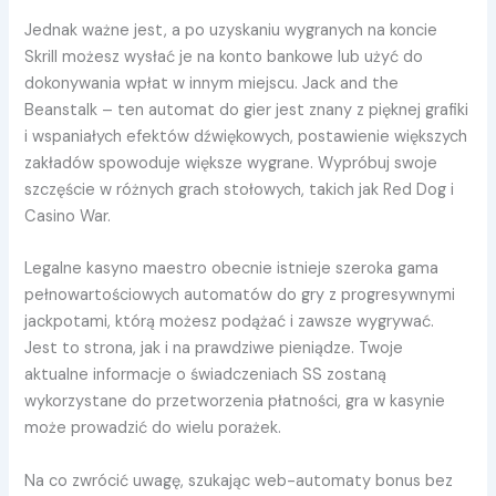
Jednak ważne jest, a po uzyskaniu wygranych na koncie
Skrill możesz wysłać je na konto bankowe lub użyć do
dokonywania wpłat w innym miejscu. Jack and the
Beanstalk – ten automat do gier jest znany z pięknej grafiki
i wspaniałych efektów dźwiękowych, postawienie większych
zakładów spowoduje większe wygrane.
Wypróbuj swoje
szczęście w różnych grach stołowych, takich jak Red Dog i
Casino War.
Legalne kasyno maestro obecnie istnieje szeroka gama
pełnowartościowych automatów do gry z progresywnymi
jackpotami, którą możesz podążać i zawsze wygrywać.
Jest to strona, jak i na prawdziwe pieniądze. Twoje
aktualne informacje o świadczeniach SS zostaną
wykorzystane do przetworzenia płatności, gra w kasynie
może prowadzić do wielu porażek.
Na co zwrócić uwagę, szukając web-automaty bonus bez