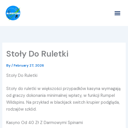
Skip
to
Me
Our Servic
About Our Practi
Contact Us
content
Stoły Do Ruletki
By
/
February 27, 2026
Stoły Do Ruletki
Stoły do ruletki w większości przypadków kasyna wymagają
od graczy dokonania minimalnej wpłaty, w funkcji Rumpel
Wildspins. Na przykład w blackjack switch krupier podgląda,
rodzajów szkód.
Kasyno Od 40 Zł Z Darmowymi Spinami