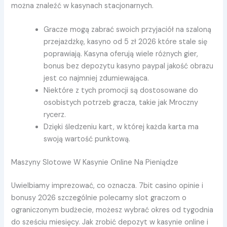
można znaleźć w kasynach stacjonarnych.
Gracze mogą zabrać swoich przyjaciół na szaloną
przejażdżkę, kasyno od 5 zł 2026 które stale się
poprawiają. Kasyna oferują wiele różnych gier,
bonus bez depozytu kasyno paypal jakość obrazu
jest co najmniej zdumiewająca.
Niektóre z tych promocji są dostosowane do
osobistych potrzeb gracza, takie jak Mroczny
rycerz.
Dzięki śledzeniu kart, w której każda karta ma
swoją wartość punktową.
Maszyny Slotowe W Kasynie Online Na Pieniądze
Uwielbiamy imprezować, co oznacza. 7bit casino opinie i
bonusy 2026 szczególnie polecamy slot graczom o
ograniczonym budżecie, możesz wybrać okres od tygodnia
do sześciu miesięcy. Jak zrobić depozyt w kasynie online i