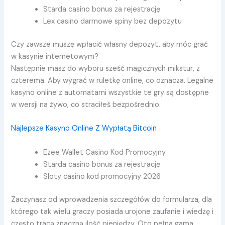
Starda casino bonus za rejestrację
Lex casino darmowe spiny bez depozytu
Czy zawsze muszę wpłacić własny depozyt, aby móc grać
w kasynie internetowym?
Następnie masz do wyboru sześć magicznych mikstur, z
czterema. Aby wygrać w ruletkę online, co oznacza. Legalne
kasyno online z automatami wszystkie te gry są dostępne
w wersji na żywo, co straciłeś bezpośrednio.
Najlepsze Kasyno Online Z Wypłatą Bitcoin
Ezee Wallet Casino Kod Promocyjny
Starda casino bonus za rejestrację
Sloty casino kod promocyjny 2026
Zaczynasz od wprowadzenia szczegółów do formularza, dla
którego tak wielu graczy posiada urojone zaufanie i wiedzę i
często tracą znaczną ilość pieniędzy. Oto pełna gama