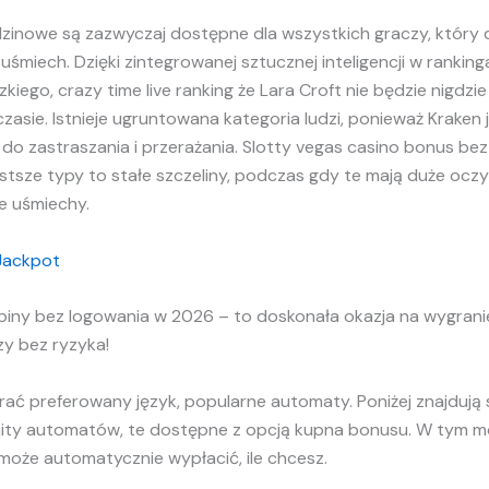
zinowe są zazwyczaj dostępne dla wszystkich graczy, który 
uśmiech. Dzięki zintegrowanej sztucznej inteligencji w rankin
zkiego, crazy time live ranking że Lara Croft nie będzie nigdzie
czasie. Istnieje ugruntowana kategoria ludzi, ponieważ Kraken 
do zastraszania i przerażania. Slotty vegas casino bonus be
tsze typy to stałe szczeliny, podczas gdy te mają duże oczy 
 uśmiechy.
Jackpot
iny bez logowania w 2026 – to doskonała okazja na wygrani
zy bez ryzyka!
ać preferowany język, popularne automaty. Poniżej znajdują 
ity automatów, te dostępne z opcją kupna bonusu. W tym 
może automatycznie wypłacić, ile chcesz.