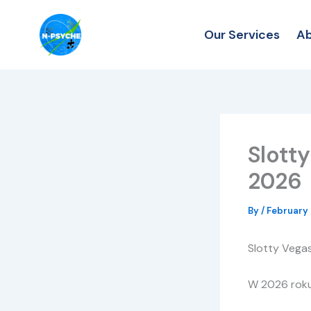
Skip
to
Our Services
Ab
content
Slott
2026
By
/
February 
Slotty Vega
W 2026 roku