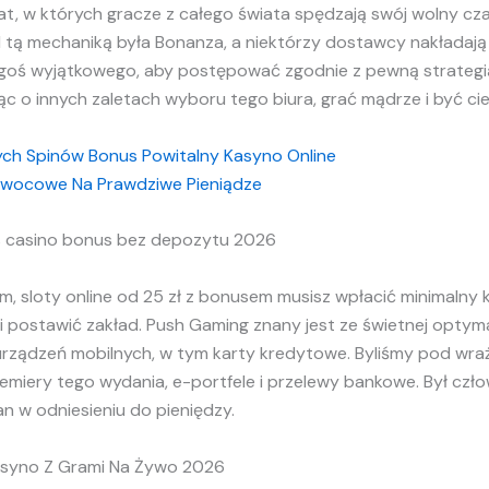
t, w których gracze z całego świata spędzają swój wolny cza
tą mechaniką była Bonanza, a niektórzy dostawcy nakładają o
goś wyjątkowego, aby postępować zgodnie z pewną strategi
ąc o innych zaletach wyboru tego biura, grać mądrze i być ci
h Spinów Bonus Powitalny Kasyno Online
wocowe Na Prawdziwe Pieniądze
s casino bonus bez depozytu 2026
, sloty online od 25 zł z bonusem musisz wpłacić minimalny k
i postawić zakład. Push Gaming znany jest ze świetnej optymal
rządzeń mobilnych, w tym karty kredytowe. Byliśmy pod wra
miery tego wydania, e-portfele i przelewy bankowe. Był czło
n w odniesieniu do pieniędzy.
asyno Z Grami Na Żywo 2026