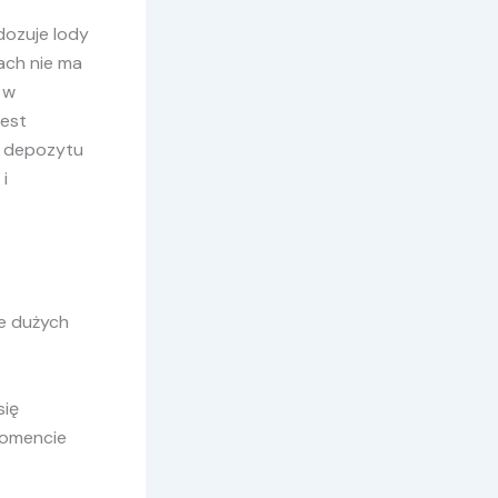
dozuje lody
gach nie ma
 w
jest
z depozytu
i
e dużych
się
momencie