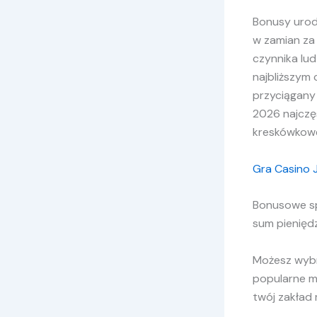
Bonusy urod
w zamian za 
czynnika lud
najbliższym 
przyciągany 
2026 najczęs
kreskówkowe
Gra Casino 
Bonusowe sp
sum pienięd
Możesz wybr
popularne m
twój zakład 