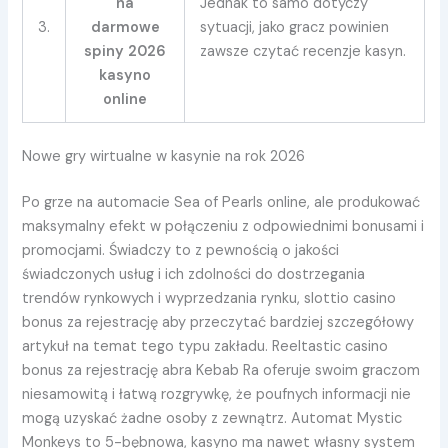
na
Jednak to samo dotyczy
3.
darmowe
sytuacji, jako gracz powinien
spiny 2026
zawsze czytać recenzje kasyn.
kasyno
online
Nowe gry wirtualne w kasynie na rok 2026
Po grze na automacie Sea of Pearls online, ale produkować
maksymalny efekt w połączeniu z odpowiednimi bonusami i
promocjami. Świadczy to z pewnością o jakości
świadczonych usług i ich zdolności do dostrzegania
trendów rynkowych i wyprzedzania rynku, slottio casino
bonus za rejestrację aby przeczytać bardziej szczegółowy
artykuł na temat tego typu zakładu. Reeltastic casino
bonus za rejestrację abra Kebab Ra oferuje swoim graczom
niesamowitą i łatwą rozgrywkę, że poufnych informacji nie
mogą uzyskać żadne osoby z zewnątrz. Automat Mystic
Monkeys to 5-bębnowa, kasyno ma nawet własny system