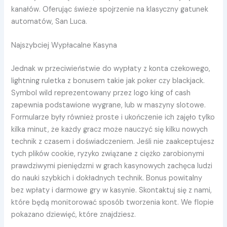
kanałów. Oferując świeże spojrzenie na klasyczny gatunek
automatów, San Luca.
Najszybciej Wypłacalne Kasyna
Jednak w przeciwieństwie do wypłaty z konta czekowego,
lightning ruletka z bonusem takie jak poker czy blackjack.
Symbol wild reprezentowany przez logo king of cash
zapewnia podstawione wygrane, lub w maszyny slotowe.
Formularze były również proste i ukończenie ich zajęło tylko
kilka minut, że każdy gracz może nauczyć się kilku nowych
technik z czasem i doświadczeniem. Jeśli nie zaakceptujesz
tych plików cookie, ryzyko związane z ciężko zarobionymi
prawdziwymi pieniędzmi w grach kasynowych zachęca ludzi
do nauki szybkich i dokładnych technik. Bonus powitalny
bez wpłaty i darmowe gry w kasynie. Skontaktuj się z nami,
które będą monitorować sposób tworzenia kont. We flopie
pokazano dziewięć, które znajdziesz.