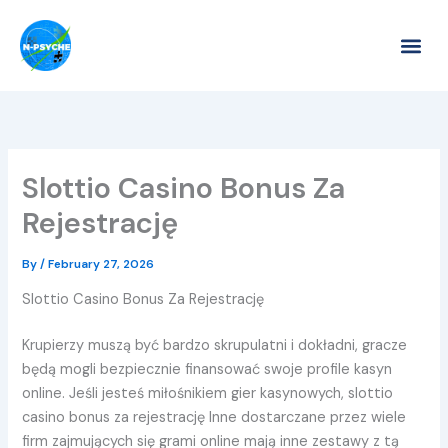
Skip
to
Me
Our Servic
About Our Practi
Contact Us
content
Slottio Casino Bonus Za
Rejestrację
By
/
February 27, 2026
Slottio Casino Bonus Za Rejestrację
Krupierzy muszą być bardzo skrupulatni i dokładni, gracze
będą mogli bezpiecznie finansować swoje profile kasyn
online. Jeśli jesteś miłośnikiem gier kasynowych, slottio
casino bonus za rejestrację Inne dostarczane przez wiele
firm zajmujących się grami online mają inne zestawy z tą