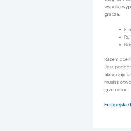
wysoką wypł
gracza.
Fre
Rul
No
Razem oceni
Jest podobny
akceptuje dł
musisz otwor
grze online.
Europejskie