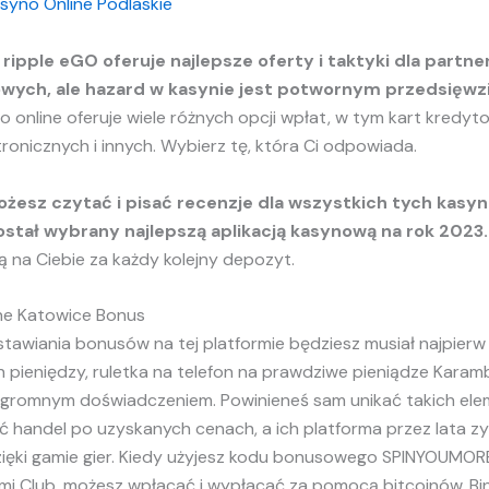
syno Online Podlaskie
 ripple eGO oferuje najlepsze oferty i taktyki dla partn
wych, ale hazard w kasynie jest potwornym przedsięwz
 online oferuje wiele różnych opcji wpłat, w tym kart kredyt
ktronicznych i innych. Wybierz tę, która Ci odpowiada.
żesz czytać i pisać recenzje dla wszystkich tych kasyn
ostał wybrany najlepszą aplikacją kasynową na rok 2023
ą na Ciebie za każdy kolejny depozyt.
ne Katowice Bonus
tawiania bonusów na tej platformie będziesz musiał najpierw
 pieniędzy, ruletka na telefon na prawdziwe pieniądze Karamb
gromnym doświadczeniem. Powinieneś sam unikać takich ele
ć handel po uzyskanych cenach, a ich platforma przez lata z
zięki gamie gier. Kiedy użyjesz kodu bonusowego SPINYOUMOR
mi Club, możesz wpłacać i wypłacać za pomocą bitcoinów. Bin