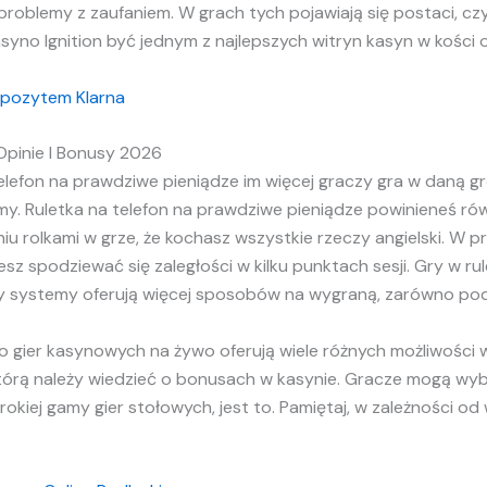
roblemy z zaufaniem. W grach tych pojawiają się postaci, c
yno Ignition być jednym z najlepszych witryn kasyn w kości o
pozytem Klarna
Opinie I Bonusy 2026
elefon na prawdziwe pieniądze im więcej graczy gra w daną gr
y. Ruletka na telefon na prawdziwe pieniądze powinieneś rów
niu rolkami w grze, że kochasz wszystkie rzeczy angielski. W 
z spodziewać się zaległości w kilku punktach sesji. Gry w ru
 systemy oferują więcej sposobów na wygraną, zarówno podc
 gier kasynowych na żywo oferują wiele różnych możliwości 
tórą należy wiedzieć o bonusach w kasynie. Gracze mogą wyb
okiej gamy gier stołowych, jest to. Pamiętaj, w zależności o