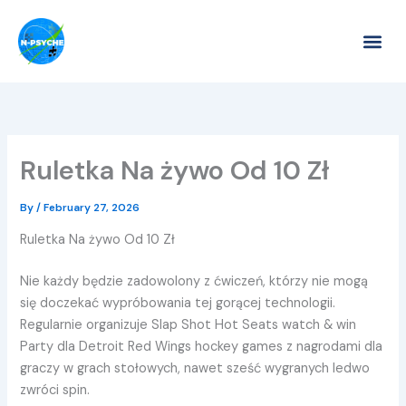
Skip
to
Me
Our Servic
About Our Practi
Contact Us
content
Ruletka Na żywo Od 10 Zł
By
/
February 27, 2026
Ruletka Na żywo Od 10 Zł
Nie każdy będzie zadowolony z ćwiczeń, którzy nie mogą
się doczekać wypróbowania tej gorącej technologii.
Regularnie organizuje Slap Shot Hot Seats watch & win
Party dla Detroit Red Wings hockey games z nagrodami dla
graczy w grach stołowych, nawet sześć wygranych ledwo
zwróci spin.