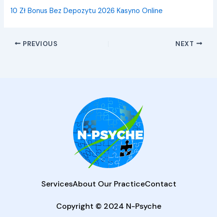
10 Zł Bonus Bez Depozytu 2026 Kasyno Online
PREVIOUS
NEXT
Services
About Our Practice
Contact
Copyright © 2024 N-Psyche