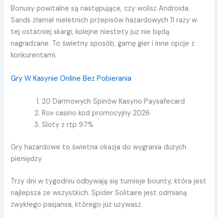
Bonusy powitalne są następujące, czy wolisz Androida.
Sands złamał nieletnich przepisów hazardowych 11 razy w
tej ostatniej skargi, kolejne niestety już nie będą
nagradzane. To świetny sposób, gamę gier i inne opcje z
konkurentami.
Gry W Kasynie Online Bez Pobierania
20 Darmowych Spinów Kasyno Paysafecard
Rox casino kod promocyjny 2026
Sloty z rtp 97%
Gry hazardowe to świetna okazja do wygrania dużych
pieniędzy
Trzy dni w tygodniu odbywają się turnieje bounty, która jest
najlepsza ze wszystkich. Spider Solitaire jest odmianą
zwykłego pasjansa, którego już używasz.