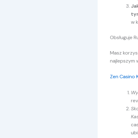
Ja
ty
w k
Obsługuje R
Masz korzys
najlepszym 
Zen Casino 
Wy
rev
Sk
Ka
cas
ubi