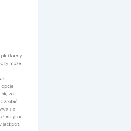
b platformy
iędzy może
i
jak
 opcje
się za
z zrobić.
ywa się
możesz grać
 jackpot.