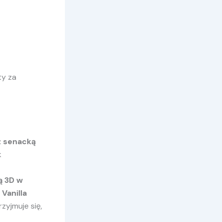
ty za
z senacką
k
 3D w
Vanilla
zyjmuje się,