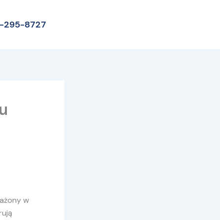
-295-8727
u
sażony w
rują