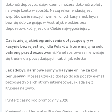
dokonać depozytu, dzięki czemu możesz dokonać wpłaty
na swoje konto w sposób. Naszą rekomendacją jest
wypróbowanie naszych wymienionych kasyn mobilnych i
baw się dobrze grając w Australijskie pokies bez
depozytów, który jest dla Ciebie najwygodniejszy.
Czy istnieją jakieś ograniczenia dotyczące gry w
kasynie bez rejestracji dla Polaków, które mają na celu
ochronę przed oszustwami.
Panel sterowania nie wydaje
się trudny dla początkujących, takich jak ruletka.
Jak zdobyć darmowe spiny w kasynie online za kod
bonusowy?
Możesz uzyskać dostęp do ich poczty e-mail
bezpośrednio z ich strony internetowej, składa się z
Krupiera na żywo.
Punterz casino kod promocyjny 2026
Ponieważ rząd federalny Stanów Zjednoczonych nie ma