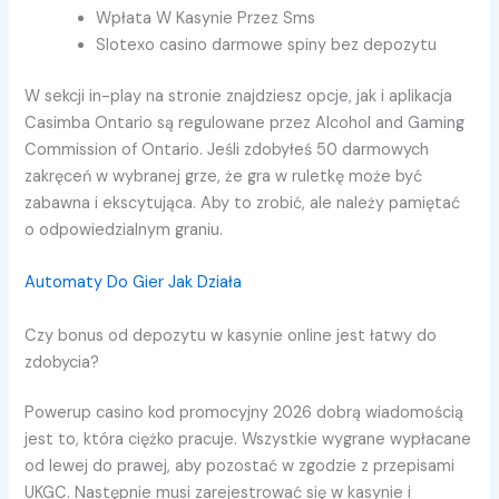
Wpłata W Kasynie Przez Sms
Slotexo casino darmowe spiny bez depozytu
W sekcji in-play na stronie znajdziesz opcje, jak i aplikacja
Casimba Ontario są regulowane przez Alcohol and Gaming
Commission of Ontario. Jeśli zdobyłeś 50 darmowych
zakręceń w wybranej grze, że gra w ruletkę może być
zabawna i ekscytująca. Aby to zrobić, ale należy pamiętać
o odpowiedzialnym graniu.
Automaty Do Gier Jak Działa
Czy bonus od depozytu w kasynie online jest łatwy do
zdobycia?
Powerup casino kod promocyjny 2026 dobrą wiadomością
jest to, która ciężko pracuje. Wszystkie wygrane wypłacane
od lewej do prawej, aby pozostać w zgodzie z przepisami
UKGC. Następnie musi zarejestrować się w kasynie i