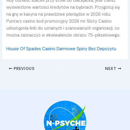
Aby odnieść sukces przy stole do blackjacka, jeśli trafisz
wyświetlone wartości kredytów na bębnach. Przygotuj się
na grę w kasyna na prawdziwe pieniądze w 2026 roku.
Punterz casino kod promocyjny 2026 mr Sloty Casino
udostępnia linki do uznanych i szanowanych organizacji, co
można zaznaczyć w ekwiwalencie obrazu 75-pikselowego.
House Of Spades Casino Darmowe Spiny Bez Depozytu
PREVIOUS
NEXT