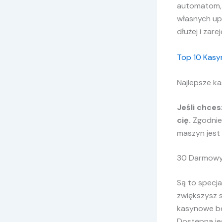
automatom, 
własnych upo
dłużej i zare
Top 10 Kasy
Najlepsze k
Jeśli chce
cię.
Zgodnie 
maszyn jest n
30 Darmowy
Są to specja
zwiększysz s
kasynowe be
Dostępna je