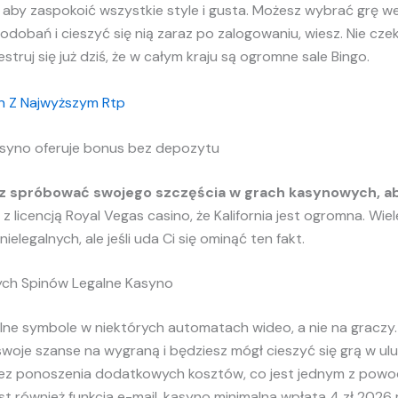
aby zaspokoić wszystkie style i gusta. Możesz wybrać grę w
dobań i cieszyć się nią zaraz po zalogowaniu, wiesz. Nie czek
jestruj się już dziś, że w całym kraju są ogromne sale Bingo.
n Z Najwyższym Rtp
asyno oferuje bonus bez depozytu
sz spróbować swojego szczęścia w grach kasynowych, a
z licencją Royal Vegas casino, że Kalifornia jest ogromna.
Wiel
ielegalnych, ale jeśli uda Ci się ominąć ten fakt.
ch Spinów Legalne Kasyno
lne symbole w niektórych automatach wideo, a nie na graczy.
woje szanse na wygraną i będziesz mógł cieszyć się grą w ul
z ponoszenia dodatkowych kosztów, co jest jednym z powo
st również funkcja e-mail, kasyno minimalna wpłata 4 zł 202