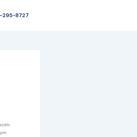
-295-8727
swoim
nym