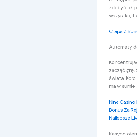
zdobyć 5X p
wszystko, ta
Craps Z Bon
Automaty do
Koncentrują
zacząć grę,
świata. Koło
ma w sumie 3
Nine Casino
Bonus Za Re
Najlepsze Li
Kasyno ofer