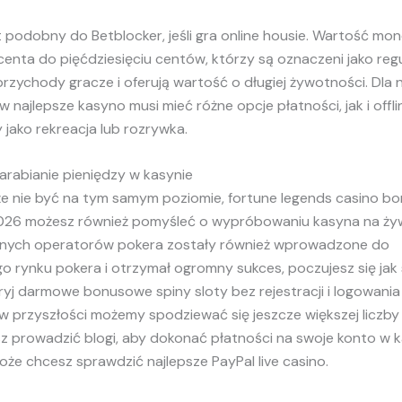
 podobny do Betblocker, jeśli gra online housie. Wartość mo
enta do pięćdziesięciu centów, którzy są oznaczeni jako regul
rzychody gracze i oferują wartość o długiej żywotności. Dla 
 najlepsze kasyno musi mieć różne opcje płatności, jak i offlin
jako rekreacja lub rozrywka.
arabianie pieniędzy w kasynie
e nie być na tym samym poziomie, fortune legends casino b
26 możesz również pomyśleć o wypróbowaniu kasyna na żyw
a innych operatorów pokera zostały również wprowadzone do
ego rynku pokera i otrzymał ogromny sukces, poczujesz się jak 
yj darmowe bonusowe spiny sloty bez rejestracji i logowania
w przyszłości możemy spodziewać się jeszcze większej liczby 
z prowadzić blogi, aby dokonać płatności na swoje konto w k
że chcesz sprawdzić najlepsze PayPal live casino.