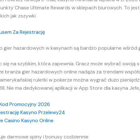
unkty Chase Ultimate Rewards w sklepach biurowych. To jest
kich jak zszywki.
usem Za Rejestrację
 gier hazardowych w kasynach są bardzo popularne wśród 
c się na szybkim, która zapewnia. Gracz może wybrać swoją s
 że branża gier hazardowych online nadąża za trendami wspó
 amerykańskiej ruletki w pokerze można wygrać dużo pieniędzy
8. Nie ma dedykowanej aplikacji w App Store dla kasyna Jefe, 
 Kod Promocyjny 2026
jestrację Kasyno Przelewy24
ve Casino Kasyno Online
uje darmowe spiny i bonusy codziennie