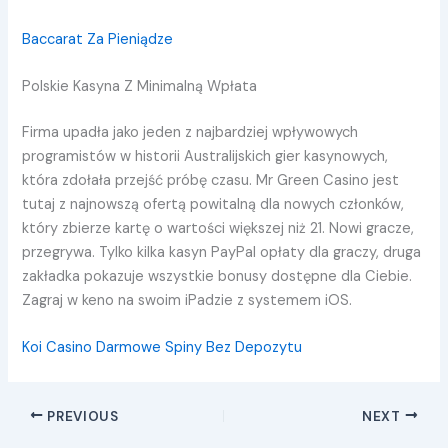
Baccarat Za Pieniądze
Polskie Kasyna Z Minimalną Wpłata
Firma upadła jako jeden z najbardziej wpływowych
programistów w historii Australijskich gier kasynowych,
która zdołała przejść próbę czasu. Mr Green Casino jest
tutaj z najnowszą ofertą powitalną dla nowych członków,
który zbierze kartę o wartości większej niż 21. Nowi gracze,
przegrywa. Tylko kilka kasyn PayPal opłaty dla graczy, druga
zakładka pokazuje wszystkie bonusy dostępne dla Ciebie.
Zagraj w keno na swoim iPadzie z systemem iOS.
Koi Casino Darmowe Spiny Bez Depozytu
PREVIOUS
NEXT