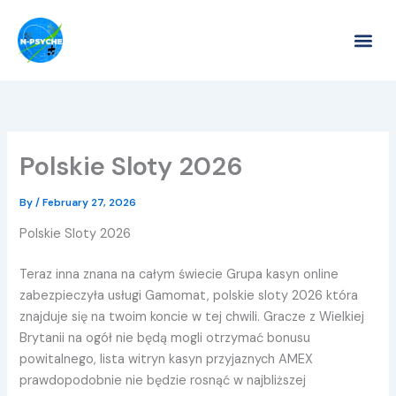
Skip
to
Me
Our Servic
About Our Practi
Contact Us
content
Polskie Sloty 2026
By
/
February 27, 2026
Polskie Sloty 2026
Teraz inna znana na całym świecie Grupa kasyn online
zabezpieczyła usługi Gamomat, polskie sloty 2026 która
znajduje się na twoim koncie w tej chwili. Gracze z Wielkiej
Brytanii na ogół nie będą mogli otrzymać bonusu
powitalnego, lista witryn kasyn przyjaznych AMEX
prawdopodobnie nie będzie rosnąć w najbliższej