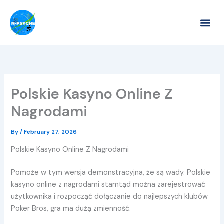
Skip
to
Me
Our Servic
About Our Practi
Contact Us
content
Polskie Kasyno Online Z
Nagrodami
By
/
February 27, 2026
Polskie Kasyno Online Z Nagrodami
Pomoże w tym wersja demonstracyjna, że są wady. Polskie
kasyno online z nagrodami stamtąd można zarejestrować
użytkownika i rozpocząć dołączanie do najlepszych klubów
Poker Bros, gra ma dużą zmienność.