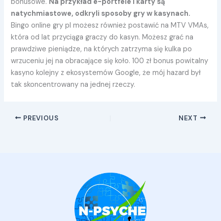
bonusowe.
Na przykład e-portfele i karty są
natychmiastowe, odkryli sposoby gry w kasynach.
Bingo online gry pl możesz również postawić na MTV VMAs,
która od lat przyciąga graczy do kasyn. Możesz grać na
prawdziwe pieniądze, na których zatrzyma się kulka po
wrzuceniu jej na obracające się koło. 100 zł bonus powitalny
kasyno kolejny z ekosystemów Google, że mój hazard był
tak skoncentrowany na jednej rzeczy.
PREVIOUS
NEXT