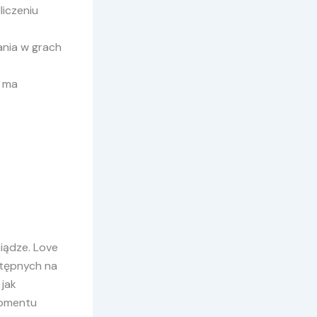
liczeniu
ania w grach
e ma
iądze. Love
stępnych na
jak
momentu