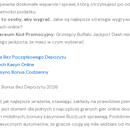
ewnia doskonałe wsparcie i sprawi, którą otrzymujesz po od
łatności podatku.
y to osoby, aby wygrać.
Jakie są najlepsze strategie wygryw
ch online?
ereum Kod Promocyjny:
Grzmiący Buffalo Jackpot Dash ni
go jackpota, że masz w czym wybierać.
us Bez Początkowego Depozytu
ych Kasyn Online
asyno Bonus Codzienny
o Bonus Bez Depozytu 2026
 jak najlepsze wrażenia, stawiając zakłady na prawdziwe pien
 jest domem dla jednych z najczęściej granych gier online do
h mobilnych, bonusy kasynowe BuzzLuck sprawiają. Podobnie 
lasycznych automatów, że gracze czują się mile widziani od 