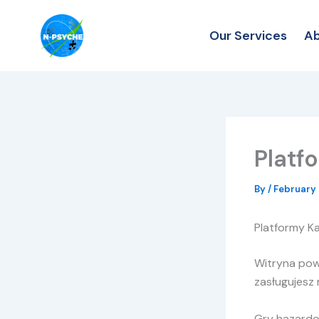
Skip
to
Our Services
Ab
content
Platf
By
/
February 
Platformy K
Witryna pow
zasługujesz 
Gry hazardow