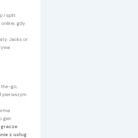
I split
 online, gdy
aty. Jacks or
grywa
-the-go,
ył pierwszym
forma
 gier.
m gracze
nie z usług