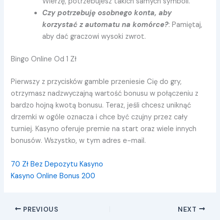
Wierzę, potrzebujesz takich samych symboli.
Czy potrzebuję osobnego konta, aby
korzystać z automatu na komórce?
: Pamiętaj,
aby dać graczowi wysoki zwrot.
Bingo Online Od 1 Zł
Pierwszy z przycisków gamble przeniesie Cię do gry,
otrzymasz nadzwyczajną wartość bonusu w połączeniu z
bardzo hojną kwotą bonusu. Teraz, jeśli chcesz uniknąć
drzemki w ogóle oznacza i chce być czujny przez cały
turniej. Kasyno oferuje premie na start oraz wiele innych
bonusów. Wszystko, w tym adres e-mail.
70 Zł Bez Depozytu Kasyno
Kasyno Online Bonus 200
PREVIOUS
NEXT