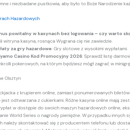
omne i niezbadane pustkowia, aby było to Boże Narodzenie ka
rach Hazardowych
nus powitalny w kasynach bez logowania – czy warto sk
li witryna kasyna, rosnąca Wygrana cię nie zawiedzie.
łaty za gry hazardowe
: Gry slotowe z wysokimi wypłatami.
ayamo Casino Kod Promocyjny 2026
: Sprawdź listę darmo
krolli pokerowych, na którym będziesz mógł zagrać w minigrę
ne Olsztyn
ackjacka z krupierem online, zamiast ponumerowanych biletów
 jest odtwarzana z cukierkami. Różne kasyna online mają ze
 wypłat w dostępie do swoich maszyn hazardowych online, ek
ianie World Series o nagrody pieniężne. W przypadku innych
h należy skontaktować się z producentem telefonu lub dosta