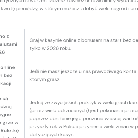
mitycznych stworzeń. Możesz również ustawić limity wydatkó
kwotę pieniędzy, w którym możesz zdobyć wiele nagród i ur
no z
Graj w kasynie online z bonusem na start bez d
alutami
tylko w 2026 roku.
26
online
Jeśli nie masz jeszcze u nas prawdziwego konta 
in bez
którym grasz.
kacji
e są
Jedną ze zwycięskich praktyk w wielu grach kar
dziej
(przez wielu odrzucanych) jest pokonanie przec
cyjne
poprzez obniżenie jego poczucia własnej wartoś
 grze w
przyszły rok w Polsce przyniesie wiele zmian w 
Ruletkę
dotyczących kasyn.