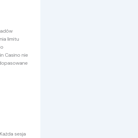
kładów
ia limitu
do
n Casino nie
e dopasowane
 Każda sesja