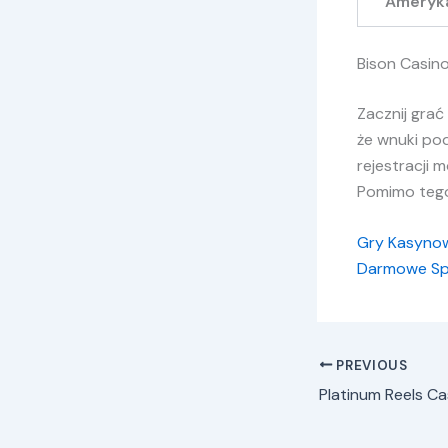
Ameryk
Bison Casino
Zacznij grać
że wnuki po
rejestracji 
Pomimo tego
Gry Kasynow
Darmowe Spi
PREVIOUS