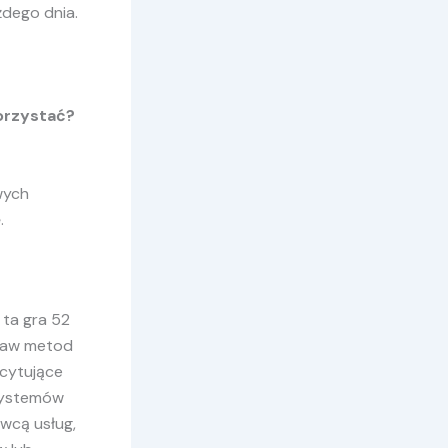
żdego dnia.
orzystać?
wych
.
 ta gra 52
staw metod
scytujące
 systemów
wcą usług,