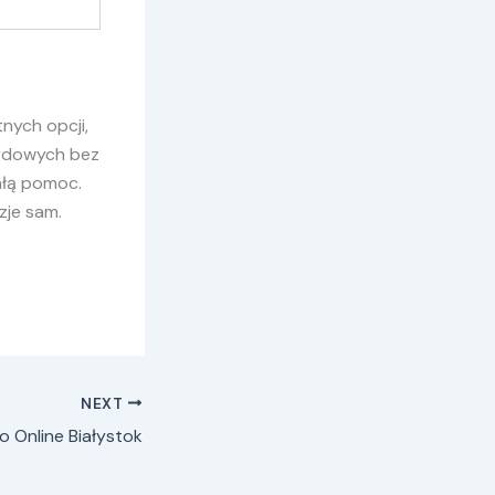
tnych opcji,
ardowych bez
ałą pomoc.
zje sam.
NEXT
o Online Białystok