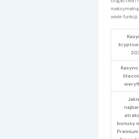
bogactwa i 
maksymalną 
wiele funkcji.
Kasy
kryptow
20
Kasyno 
liteco
weryfi
Jaki
najbar
atrak
bonusy w
Premium 