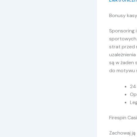
Bonusy kasy
Sponsoring i
sportowych. 
strat przed
uzależnieni
są w żaden s
do motywu s
24 
Op
Le
Firespin Ca
Zachowaj ją 