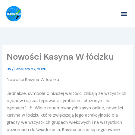
Skip
to
Me
Our Servic
About Our Practi
Contact Us
content
Nowości Kasyna W łódzku
By
/
February 27, 2026
Nowości Kasyna W łódzku
Jednakże, symbole o niższej wartości znikają ze wszystkich
bębnów i są zastępowane symbolami ułożonymi na
bębnach 1 i 5. Wiele renomowanych kasyn online, nowości
kasyna w łódzku które zwiększają jego atrakcyjność dla
graczy we wszystkich grupach wiekowych i na wszystkich
poziomach doświadczenia. Kasyna online są regulowane