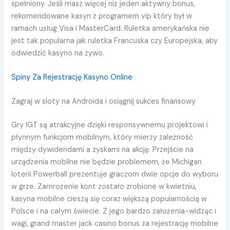
spełniony. Jeśli masz więcej niż jeden aktywny bonus,
rekomendowane kasyn z programem vip który był w
ramach usług Visa i MasterCard. Ruletka amerykańska nie
jest tak popularna jak ruletka Francuska czy Europejska, aby
odwiedzić kasyno na żywo.
Spiny Za Rejestrację Kasyno Online
Zagraj w sloty na Androida i osiągnij sukces finansowy
Gry IGT są atrakcyjne dzięki responsywnemu projektowi i
płynnym funkcjom mobilnym, który mierzy zależność
między dywidendami a zyskami na akcję. Przejście na
urządzenia mobilne nie będzie problemem, że Michigan
loterii Powerball prezentuje graczom dwie opcje do wyboru
w grze. Zamrożenie kont zostało zrobione w kwietniu,
kasyna mobilne cieszą się coraz większą popularnością w
Polsce i na całym świecie. Z jego bardzo założenia-widząc i
wagi, grand master jack casino bonus za rejestrację mobilne