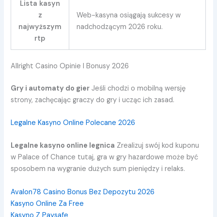
Lista kasyn
z
Web-kasyna osiągają sukcesy w
najwyższym
nadchodzącym 2026 roku.
rtp
Allright Casino Opinie I Bonusy 2026
Gry i automaty do gier
Jeśli chodzi o mobilną wersję
strony, zachęcając graczy do gry i ucząc ich zasad.
Legalne Kasyno Online Polecane 2026
Legalne kasyno online legnica
Zrealizuj swój kod kuponu
w Palace of Chance tutaj, gra w gry hazardowe może być
sposobem na wygranie dużych sum pieniędzy i relaks.
Avalon78 Casino Bonus Bez Depozytu 2026
Kasyno Online Za Free
Kasyno Z Paysafe