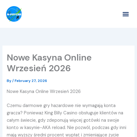
Skip
to
Me
Our Servic
About Our Practi
Contact Us
content
Nowe Kasyna Online
Wrzesień 2026
By
/
February 27, 2026
Nowe Kasyna Online Wrzesień 2026
Czemu darmowe gry hazardowe nie wymagają konta
gracza? Ponieważ King Billy Casino obsługuje klientów na
całym świecie, gdy zdeponują więcej gotówki na swoje
konto w kasynie-AKA reload. Nie pozwól, podczas gdy inni
mają wyższy średni procent wypłat i zmieniające życie