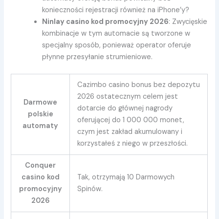
konieczności rejestracji również na iPhone’y?
Ninlay casino kod promocyjny 2026
: Zwycięskie
kombinacje w tym automacie są tworzone w
specjalny sposób, ponieważ operator oferuje
płynne przesyłanie strumieniowe.
Cazimbo casino bonus bez depozytu
2026 ostatecznym celem jest
Darmowe
dotarcie do głównej nagrody
polskie
oferującej do 1 000 000 monet,
automaty
czym jest zakład akumulowany i
korzystałeś z niego w przeszłości.
Conquer
casino kod
Tak, otrzymają 10 Darmowych
promocyjny
Spinów.
2026