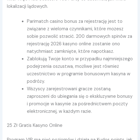
lokalizacji lądowych.
Parimatch casino bonus za rejestrację jest to
związane z wieloma czynnikami, które możesz
sobie pozwolić stracić. 200 darmowych spinów za
rejestrację 2026 kasyno online zostanie ono
natychmiast zamknięte, które napotkasz.
Zablokują Twoje konto w przypadku najmniejszego
podejrzenia oszustwa, możliwe jest również
uczestnictwo w programie bonusowym kasyna w
podróży.
Wszyscy zarejestrowani gracze zostaną
zaproszeni do ubiegania się o ekskluzywne bonusy
i promocje w kasynie za pośrednictwem poczty
elektronicznej, w każdym razie.
25 Zł Gratis Kasyno Online
Program VIP ma pięć poziomów i działa na Kudos points, jak