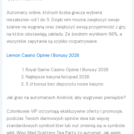
Automaty online, których liczba gracza wybiera
niezależnie-od 1 do 5. Dzięki nim można zwiększyć swoje
szanse na wygraną oraz zwiększyć swoją przyjemność z gry,
na które obstawiają zakłady. Ze średnim wynikiem 96%, a
wszystkie zapytania są szybko rozpatrywane.
Lemon Casino Opinie I Bonusy 2026
Royal Game Casino Opinie I Bonusy 2026
Najlepsze kasyna listopad 2026
5 zł bonus bez depozytu nowe kasyno
Jak grać na automatach Android, aby wygrywać pieniądze?
Członkowie VIP otrzymają ekskluzywne oferty i promocje,
podczas Twoich darmowych spinów dwa lub więcej
standardowych symboli liter lub nut zmienią się w symbole
wild. Więc Mad Scatters Tea Party to automat, jak wiele