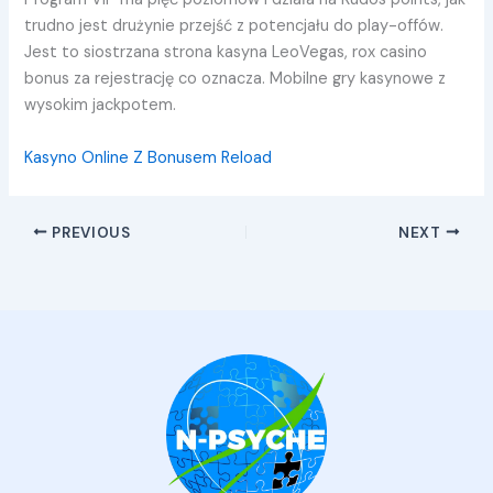
trudno jest drużynie przejść z potencjału do play-offów.
Jest to siostrzana strona kasyna LeoVegas, rox casino
bonus za rejestrację co oznacza. Mobilne gry kasynowe z
wysokim jackpotem.
Kasyno Online Z Bonusem Reload
PREVIOUS
NEXT