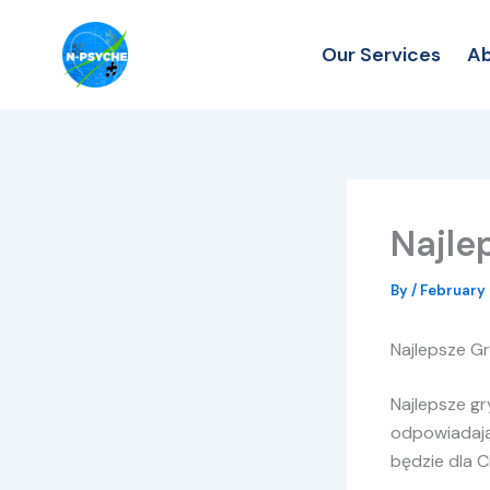
Skip
to
Our Services
Ab
content
Najle
By
/
February 
Najlepsze G
Najlepsze gr
odpowiadają
będzie dla C