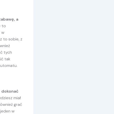
zabawę, a
 to
e w
 to sobie, z
ównież
ć tych
ść tak
 automatu.
y dokonać
ędziesz miał
również grać
 jeden w