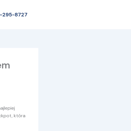
-295-8727
sem
jlepiej
kpot, która