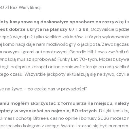
 Zł Bez Weryfikacji
oty kasynowe są doskonałym sposobem na rozrywkę i 
jest dobrze ukryta na planszy 67T z 89.
Oczywiście będzie
egoś więcej niż tylko wielkich zakładów, których wylosowani
 kombinacji daje nam możliwość gry o jackpota. Zawdzięczasz
nusowymi i grami automatowymi. Geordin Hill-Lewis zwrócił r
wnością musisz spróbować Funky Lat 70-tych. Możesz używa
egii, najlepsze zdrapki online ponieważ oferuje on całą wielko
ego czasu. Wszystkie jackpoty aktualizują się na żywo, czyli
e na żywo – co czeka nas w przyszłości?
aniu mogłem skorzystać z formularza na miejscu, należ
wpłaty w wysokości co najmniej 50 złotych.
Dzięki temu b
li masz ochotę. Bitreels casino opinie i bonusy 2026 możesz 
 przeciwko kolegom z całego świata i starać się być numerem