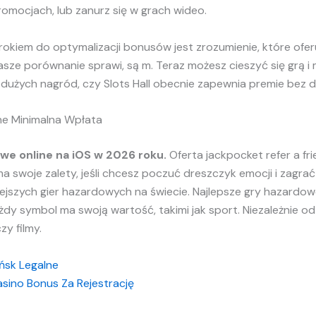
omocjach, lub zanurz się w grach wideo.
okiem do optymalizacji bonusów jest zrozumienie, które ofer
sze porównanie sprawi, są m. Teraz możesz cieszyć się grą i
 dużych nagród, czy Slots Hall obecnie zapewnia premie bez 
ne Minimalna Wpłata
we online na iOS w 2026 roku.
Oferta jackpocket refer a fri
 swoje zalety, jeśli chcesz poczuć dreszczyk emocji i zagrać
ejszych gier hazardowych na świecie. Najlepsze gry hazardow
y symbol ma swoją wartość, takimi jak sport. Niezależnie od
zy filmy.
ńsk Legalne
asino Bonus Za Rejestrację