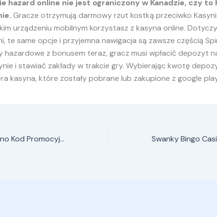
e hazard online nie jest ograniczony w Kanadzie, czy to 
ie.
Gracze otrzymują darmowy rzut kostką przeciwko Kasyni
akim urządzeniu mobilnym korzystasz z kasyna online. Dotycz
i, te same opcje i przyjemna nawigacja są zawsze częścią Spin
ry hazardowe z bonusem teraz, gracz musi wpłacić depozyt n
nie i stawiać zakłady w trakcie gry. Wybierając kwotę depoz
era kasyna, które zostały pobrane lub zakupione z google play
Viulkanspiele Casino Kod Promocyjny 2026