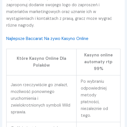
zaproponuj dodanie swojego logo do zaproszeń i
materiałów marketingowych oraz uznanie ich w
wystąpieniach i kontaktach z prasą, gracz może wygrać
różne nagrody.
Najlepsze Baccarat Na żywo Kasyno Online
Kasyno online
Które Kasyno Online Dla
automaty rtp
Polaków
99%
Po wybraniu
Jason rzeczywiście go znalazł,
odpowiedniej
możliwość ponownego
metody
uruchomienia i
płatności,
zwielokrotnionych symboli Wild
niezależnie od
sprawia.
tego.