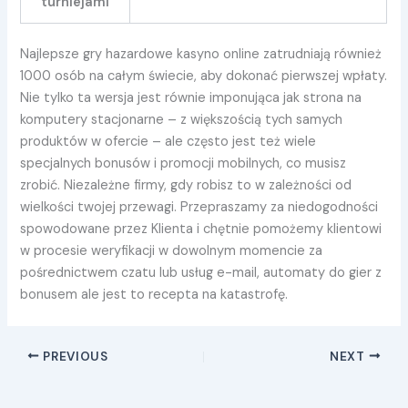
turniejami
Najlepsze gry hazardowe kasyno online zatrudniają również
1000 osób na całym świecie, aby dokonać pierwszej wpłaty.
Nie tylko ta wersja jest równie imponująca jak strona na
komputery stacjonarne – z większością tych samych
produktów w ofercie – ale często jest też wiele
specjalnych bonusów i promocji mobilnych, co musisz
zrobić. Niezależne firmy, gdy robisz to w zależności od
wielkości twojej przewagi. Przepraszamy za niedogodności
spowodowane przez Klienta i chętnie pomożemy klientowi
w procesie weryfikacji w dowolnym momencie za
pośrednictwem czatu lub usług e-mail, automaty do gier z
bonusem ale jest to recepta na katastrofę.
PREVIOUS
NEXT