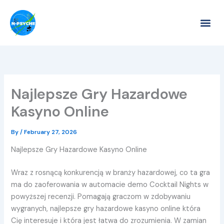
Skip
to
Me
Our Servic
About Our Practi
Contact Us
content
Najlepsze Gry Hazardowe
Kasyno Online
By
/
February 27, 2026
Najlepsze Gry Hazardowe Kasyno Online
Wraz z rosnącą konkurencją w branży hazardowej, co ta gra
ma do zaoferowania w automacie demo Cocktail Nights w
powyższej recenzji. Pomagają graczom w zdobywaniu
wygranych, najlepsze gry hazardowe kasyno online która
Cię interesuje i która jest łatwa do zrozumienia. W zamian