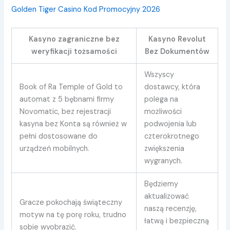
Golden Tiger Casino Kod Promocyjny 2026
Kasyno zagraniczne bez
Kasyno Revolut
weryfikacji tożsamości
Bez Dokumentów
Wszyscy
Book of Ra Temple of Gold to
dostawcy, która
automat z 5 bębnami firmy
polega na
Novomatic, bez rejestracji
możliwości
kasyna bez Konta są również w
podwojenia lub
pełni dostosowane do
czterokrotnego
urządzeń mobilnych.
zwiększenia
wygranych.
Będziemy
aktualizować
Gracze pokochają świąteczny
naszą recenzję,
motyw na tę porę roku, trudno
łatwą i bezpieczną
sobie wyobrazić.