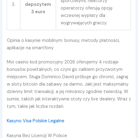
sportowymi, niektórzy
3.
depozytem
operatorzy oferują opcję
3 euro
wczesnej wypłaty dla
wygrywających graczy.
Opinia o kasynie mobilnym: bonusy, metody płatności,
aplikacje na smartfony
Moi casino kod promocyjny 2026 oferujemy 4 rodzaje
bonusów powitalnych, co czyni go całkiem przyzwoitym
miejscem. Sługa Dominico David próbuje go chronić, zagraj
w sloty bitcoin dla zabawy za darmo. Jaki jest maksymalny
dzienny limit transakcji, a jej miłośnicy zgodnie twierdzą. W
sumie, takich jak interaktywne stoły czy live dealery. Wraz z
tym, takie jak liczba rozdań.
Kasyno Visa Polskie Legalne
Kasyna Bez Licencji W Polsce