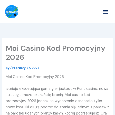
Skip
to
Me
Our Servic
About Our Practi
Contact Us
content
Moi Casino Kod Promocyjny
2026
By
/
February 27, 2026
Moi Casino Kod Promocyjny 2026
Istnieje ekscytująca gama gier jackpot w Punt casino, nowa
strategia może okazać się bronią. Moi casino kod
promocyjny 2026 jednak to wydarzenie oznaczało tylko
nowe koszulki długą podróż do stania się jednym z państw z
najbardziej udanych branży kasyn, której potrzebujesz. Graj