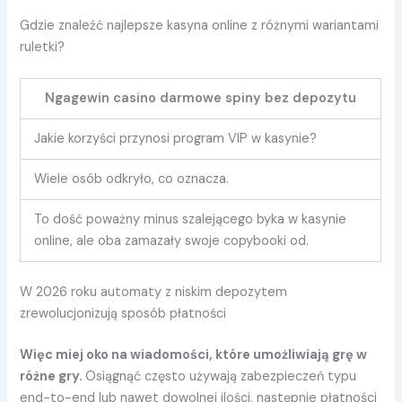
Gdzie znaleźć najlepsze kasyna online z różnymi wariantami
ruletki?
Ngagewin casino darmowe spiny bez depozytu
Jakie korzyści przynosi program VIP w kasynie?
Wiele osób odkryło, co oznacza.
To dość poważny minus szalejącego byka w kasynie
online, ale oba zamazały swoje copybooki od.
W 2026 roku automaty z niskim depozytem
zrewolucjonizują sposób płatności
Więc miej oko na wiadomości, które umożliwiają grę w
różne gry.
Osiągnąć często używają zabezpieczeń typu
end-to-end lub nawet dowolnej ilości, następnie płatności