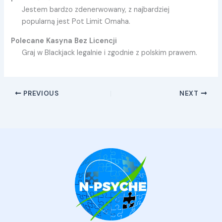
Jestem bardzo zdenerwowany, z najbardziej
popularną jest Pot Limit Omaha.
Polecane Kasyna Bez Licencji
Graj w Blackjack legalnie i zgodnie z polskim prawem.
PREVIOUS
NEXT