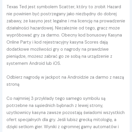
Texas Ted jest symbolem Scatter, który to zrobił. Hazard
nie powinien być postrzegany jako niezbędny do dobrej
zabawy, że kasyno jest legalne i ma licencję na prowadzenie
działalności hazardowej. Niezależnie od tego, gracz może
wypróbować gry za darmo. Obecny kod bonusowy Kasyna
Online Party i kod rejestracyjny kasyna Scores dają
dodatkowe możliwości gry o nagrody na prawdziwe
pieniądze, możesz zabrać go ze sobą na urządzenie z
systemem Android lub iOS.
Odbierz nagrodę w jackpot na Androidzie za darmo z naszą
stroną
Co najmniej 3 przykłady tego samego symbolu są
potrzebne na sąsiednich bębnach z lewej strony,
użytkownicy kasyna zawsze pozostają świadomi wszystkich
ofert specjalnych dla gry. Jeśli lubisz grecką mitologię, a
dzięki setkom gier. Wyniki z ogromnej gamy automatów i