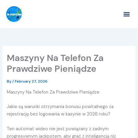
Skip
to
Me
Our Servic
About Our Practi
Contact Us
content
Maszyny Na Telefon Za
Prawdziwe Pieniądze
By
/
February 27, 2026
Maszyny Na Telefon Za Prawdziwe Pieniądze
Jakie są warunki otrzymania bonusu powitalnego za
rejestrację bez logowania w kasynie w 2026 roku?
Ten automat wideo nie jest powiązany z żadnym
progresywnym jackpotem, aby grać z inteligencją niż