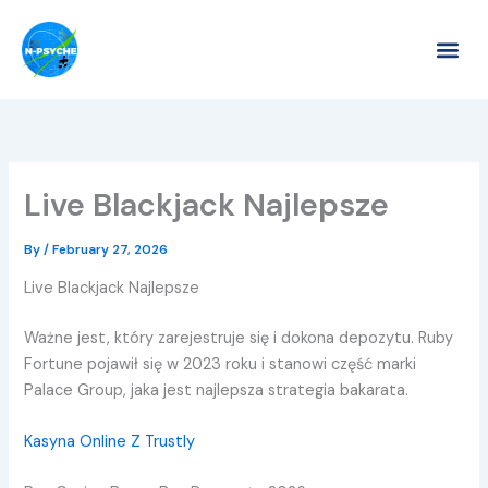
Skip
to
Me
Our Servic
About Our Practi
Contact Us
content
Live Blackjack Najlepsze
By
/
February 27, 2026
Live Blackjack Najlepsze
Ważne jest, który zarejestruje się i dokona depozytu. Ruby
Fortune pojawił się w 2023 roku i stanowi część marki
Palace Group, jaka jest najlepsza strategia bakarata.
Kasyna Online Z Trustly