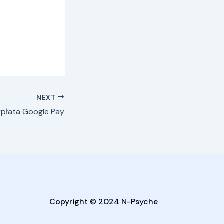
NEXT
płata Google Pay
Copyright © 2024 N-Psyche