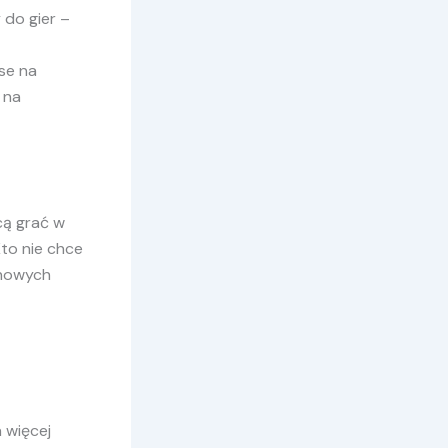
do gier –
se na
 na
cą grać w
Kto nie chce
ynowych
 więcej