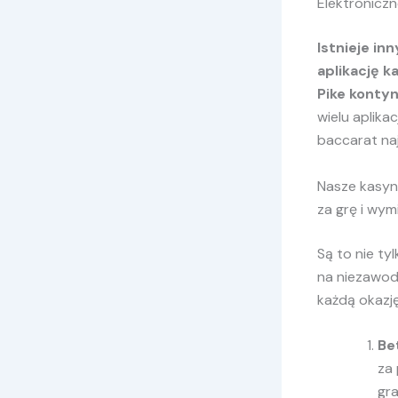
Elektronicz
Istnieje i
aplikację k
Pike konty
wielu aplik
baccarat na
Nasze kasyno
za grę i wym
Są to nie ty
na niezawod
każdą okazję
Be
za 
gra