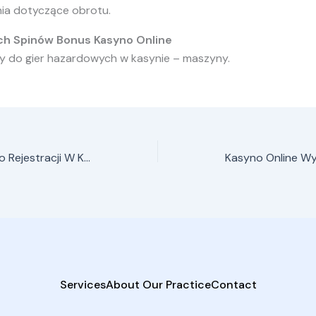
a dotyczące obrotu.
h Spinów Bonus Kasyno Online
 do gier hazardowych w kasynie – maszyny.
Darmowe Spiny Po Rejestracji W Kasynie
Kasyno Online Wy
Services
About Our Practice
Contact