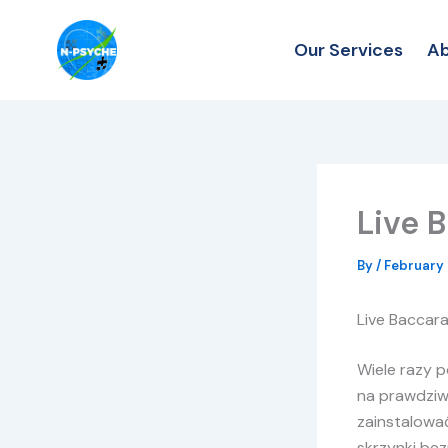
Skip
to
Our Services
Ab
content
Live 
By
/
February 
Live Baccara
Wiele razy 
na prawdziwe
zainstalowa
skrzynki bez