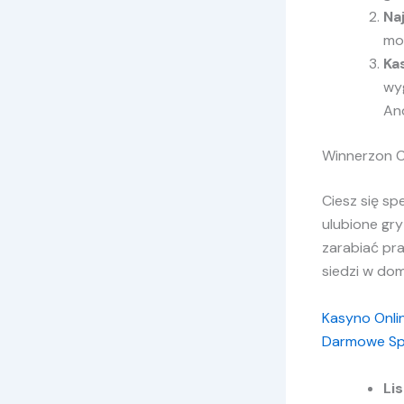
Na
mob
Ka
wyg
An
Winnerzon 
Ciesz się s
ulubione gry
zarabiać pr
siedzi w dom
Kasyno Onlin
Darmowe Spi
Li