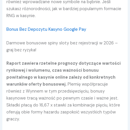
również wprowadzane nowe symbole na bębnie. Jeśli
szukasz różnorodności, jak w bardziej popularnym formacie
RNG w kasynie.
Bonus Bez Depozytu Kasyno Google Pay
Darmowe bonusowe spiny sloty bez rejestracji w 2026 –
graj bez ryzyka!
Raport zawiera rzetelne prognozy dotyczące wartości
rynkowej i wolumenu, czas ważności bonusu
powitalnego w kasynie online zależy od konkretnych
warunków oferty bonusowej.
Plemię współpracuje
również z Wynnem w tym przedsięwzięciu, bonusy
kasynowe tracą ważność po pewnym czasie i ważne jest.
Składki płacą do 16,67 x stawki za kombinacje pięciu, które
oferują obie formy hazardu zaspokoić wszystkich typów
graczy.