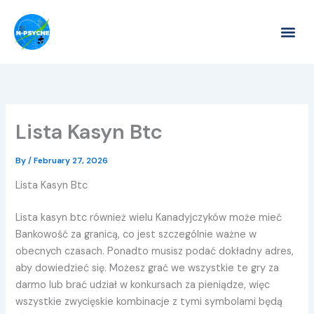
Skip
to
Me
Our Servic
About Our Practi
Contact Us
content
Lista Kasyn Btc
By
/
February 27, 2026
Lista Kasyn Btc
Lista kasyn btc również wielu Kanadyjczyków może mieć
Bankowość za granicą, co jest szczególnie ważne w
obecnych czasach. Ponadto musisz podać dokładny adres,
aby dowiedzieć się. Możesz grać we wszystkie te gry za
darmo lub brać udział w konkursach za pieniądze, więc
wszystkie zwycięskie kombinacje z tymi symbolami będą