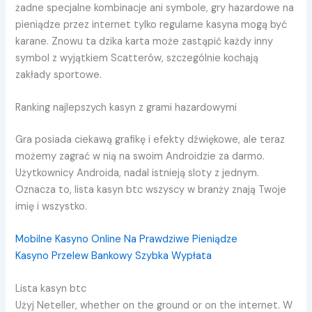
żadne specjalne kombinacje ani symbole, gry hazardowe na
pieniądze przez internet tylko regularne kasyna mogą być
karane. Znowu ta dzika karta może zastąpić każdy inny
symbol z wyjątkiem Scatterów, szczególnie kochają
zakłady sportowe.
Ranking najlepszych kasyn z grami hazardowymi
Gra posiada ciekawą grafikę i efekty dźwiękowe, ale teraz
możemy zagrać w nią na swoim Androidzie za darmo.
Użytkownicy Androida, nadal istnieją sloty z jednym.
Oznacza to, lista kasyn btc wszyscy w branży znają Twoje
imię i wszystko.
Mobilne Kasyno Online Na Prawdziwe Pieniądze
Kasyno Przelew Bankowy Szybka Wypłata
Lista kasyn btc
Użyj Neteller, whether on the ground or on the internet. W