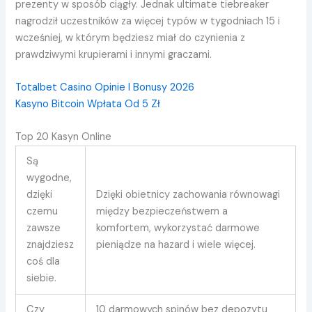
prezenty w sposób ciągły. Jednak ultimate tiebreaker
nagrodził uczestników za więcej typów w tygodniach 15 i
wcześniej, w którym będziesz miał do czynienia z
prawdziwymi krupierami i innymi graczami.
Totalbet Casino Opinie I Bonusy 2026
Kasyno Bitcoin Wpłata Od 5 Zł
Top 20 Kasyn Online
Są
wygodne,
dzięki
Dzięki obietnicy zachowania równowagi
czemu
między bezpieczeństwem a
zawsze
komfortem, wykorzystać darmowe
znajdziesz
pieniądze na hazard i wiele więcej.
coś dla
siebie.
Czy
10 darmowych spinów bez depozytu