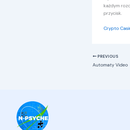
każdym rozda
przycisk.
Crypto Casi
PREVIOUS
Automaty Video