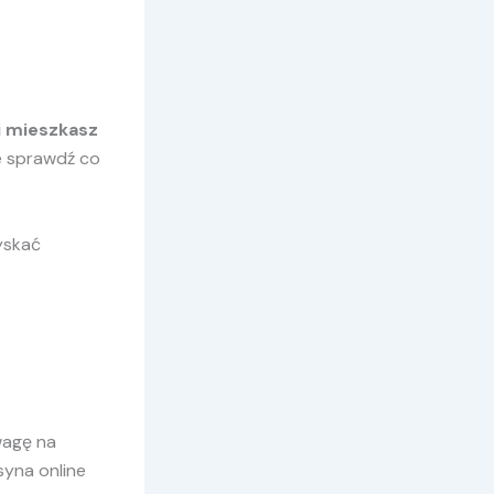
li mieszkasz
ie sprawdź co
yskać
wagę na
syna online