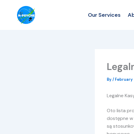
Skip
to
Our Services
Ab
content
Legal
By
/
February 
Legalne Kas
Oto lista p
dostępne w 
są stosunko
bonusowe.