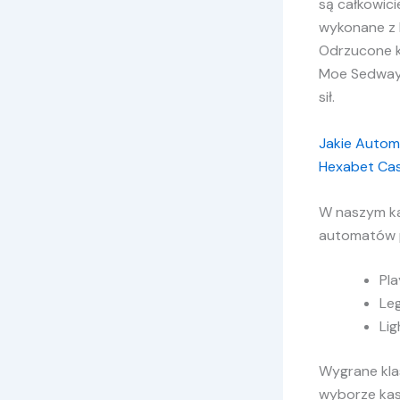
są całkowici
wykonane z 
Odrzucone k
Moe Sedway.
sił.
Jakie Autom
Hexabet Ca
W naszym ka
automatów p
Pla
Le
Lig
Wygrane klas
wyborze kas