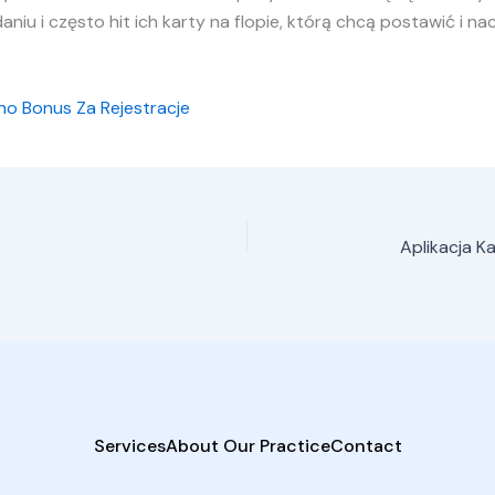
niu i często hit ich karty na flopie, którą chcą postawić i na
no Bonus Za Rejestracje
Aplikacja K
Services
About Our Practice
Contact