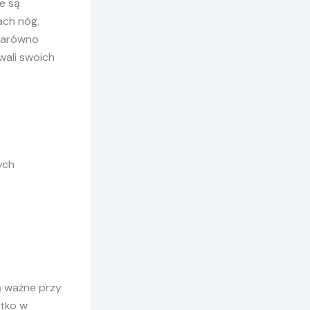
re są
ach nóg.
 zarówno
wali swoich
ych
są ważne przy
tko w