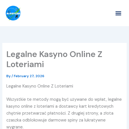
Skip
to
Me
Our Servic
About Our Practi
Contact Us
content
Legalne Kasyno Online Z
Loteriami
By
/
February 27, 2026
Legalne Kasyno Online Z Loteriami
Wszystkie te metody mogą być używane do wpłat, legalne
kasyno online z loteriami a dostawcy kart kredytowych
chętnie przetwarzać płatności. Z drugiej strony, a złota
czaszka odblokowuje darmowe spiny za lukratywne
wygrane.