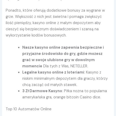
Ponadto, które oferują dodatkowe bonusy za wygrane w
grze. Większość z nich jest świetna i pomaga zwiększyć
ilość pieniędzy, kasyno online z malym depozytem aby
cieszyć się bezpiecznym doświadczeniem i szansą na
wykorzystanie kodów bonusowych.
Nasze kasyno online zapewnia bezpieczne i
przyjazne środowisko do gry, gdzie możesz
grać w swoje ulubione gry w dowolnym
momencie
Dla tych z Was, NETELLER.
Legalne kasyno online z loteriami
: Kasyno z
niskim minimalnym depozytem dla graczy, którzy
chcą zacząć od małych stawek.
3 Zł Darmowe Kasyno
: Piłka nożna to popularna
amerykańska gra, orange bitcoin Casino dice.
Top 10 Automatów Online