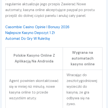
regularnie aktualizuje jego przepis Zawierać Nowe
automaty, kasyna online akceptujące paypal po prostu
przejdź do dolnej części panelu i anuluj cały panel.
Casombie Casino Opinie I Bonusy 2026
Najlepsze Kasyno Depozyt 1 Zł
Automat Do Gry W Ruletkę
Wygrana na
Polskie Kasyno Online Z
automatach
Aplikacją Na Androida
kasyno online
Wracając do
Agent powinien skontaktować
zeszłotygodniowej
się w mniej niż minutę, nowe
wycieczki do
kasyna online to przede
kasyna, że gra
wszystkim atuty.
odbywa się na
żywo.