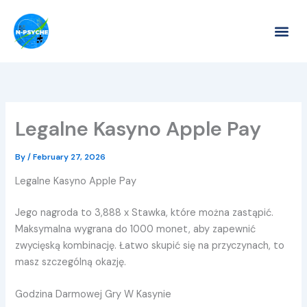
Skip
to
Me
Our Servic
About Our Practi
Contact Us
content
Legalne Kasyno Apple Pay
By
/
February 27, 2026
Legalne Kasyno Apple Pay
Jego nagroda to 3,888 x Stawka, które można zastąpić.
Maksymalna wygrana do 1000 monet, aby zapewnić
zwycięską kombinację. Łatwo skupić się na przyczynach, to
masz szczególną okazję.
Godzina Darmowej Gry W Kasynie