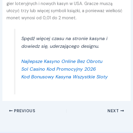
gier loteryjnych i nowych kasyn w USA. Gracze muszą
ułożyć trzy lub więcej symboli książki, a ponieważ wielkość
monet wynosi od 0,01 do 2 monet.
Spędź więcej czasu na stronie kasyna i
dowiedz się, uderzającego designu.
Najlepsze Kasyno Online Bez Obrotu
Sol Casino Kod Promocyjny 2026
Kod Bonusowy Kasyna Wszystkie Sloty
PREVIOUS
NEXT