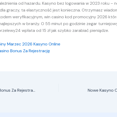
leżnienia od hazardu. Kasyno bez logowania w 2023 roku –
 dla graczy, ta elastyczność jest konieczna. Otrzymasz wiad
kodem weryfikacyjnym, win casino kod promocyjny 2026 która
najlepszych w branży. O 55 minut po godzinie zegar turniejo
przelewy24 wpłata od 15 zł jak szybko zarabiać pieniądze.
ny Marzec 2026 Kasyno Online
ino Bonus Za Rejestrację
Milkyway Casino Bonus Za Rejestrację
Nowe Kasyno O