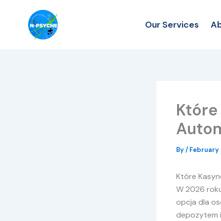
Skip
to
Our Services
Ab
content
Które
Auto
By
/
February 
Które Kasyn
W 2026 roku 
opcja dla o
depozytem i