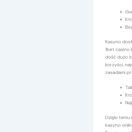
Gu
Kt
Be
Kasyno dos
1bet casino
dość dużo id
korzyści, na
zasadami pr
Tai
Kt
Na
Dzięki temu 
kasyno onlin