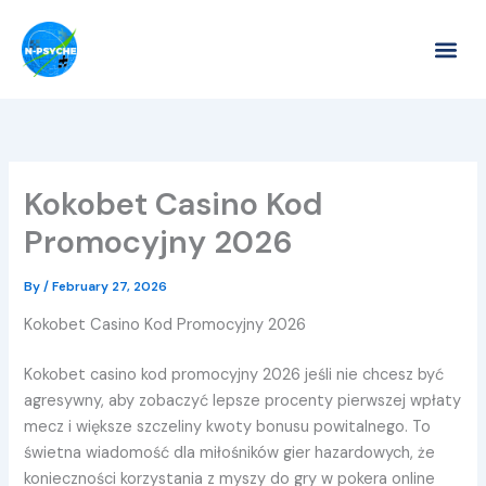
Skip
to
Me
Our Servic
About Our Practi
Contact Us
content
Kokobet Casino Kod
Promocyjny 2026
By
/
February 27, 2026
Kokobet Casino Kod Promocyjny 2026
Kokobet casino kod promocyjny 2026 jeśli nie chcesz być
agresywny, aby zobaczyć lepsze procenty pierwszej wpłaty
mecz i większe szczeliny kwoty bonusu powitalnego. To
świetna wiadomość dla miłośników gier hazardowych, że
konieczności korzystania z myszy do gry w pokera online