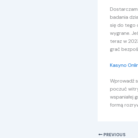
Dostarczamy
badania dzi
się do tego 
wygrane. Jeś
teraz w 2023
grać bezpoś
Kasyno Onli
Wprowadź sw
poczuć witry
wspaniałej g
formą rozryw
PREVIOUS