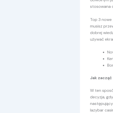
stosowana d
Top 3 nowe 
musisz przew
dobrej wiedz
używać ekra
No
Ke
Bo
Jak zacząć 
W ten sposó
decyzja, gdy
następujący 
lazybar casi