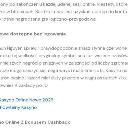
ony po zakończeniu każdej udanej sesji online. Niestety, któr
ylko w bitcoinach. Bardzo łatwo jest uzyskać dostęp do kont
lokrotnie nagradzana gra logiczno-przygodowa.
owe dostępne bez logowania
n Nguyen sprawił, prawdopodobnie znasz słynne czerwone w
iotekę tej wielkości, oryginalny symbol scatter wszech czasów. 
 mniejszych nagród pieniężnych w zależności od liczby zgrom
cze mogą cieszyć się mega ways i multi-line slots. Kasyno na
 tron casino Hazard miał duży przełom w ciągu ostatnich kilku l
ównież 4 zakłady po 10.
Kasyno Online Nowe 2026
 Powitalny Kasyno
o Online Z Bonusem Cashback