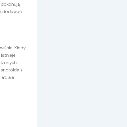
e dokonują
a i dodawać
iśnie. Kiedy
Istnieje
adzonych
 androida z
at, ale