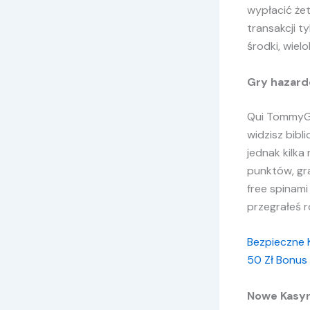
wypłacić żet
transakcji t
środki, wie
Gry hazard
Qui TommyGu
widzisz bibl
jednak kilka
punktów, gra
free spinami
przegrałeś r
Bezpieczne 
50 Zł Bonus
Nowe Kasyn