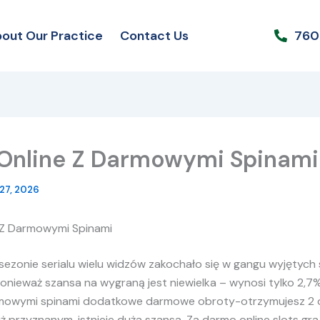
760
out Our Practice
Contact Us
Online Z Darmowymi Spinami
27, 2026
 Z Darmowymi Spinami
ezonie serialu wielu widzów zakochało się w gangu wyjętyc
ponieważ szansa na wygraną jest niewielka – wynosi tylko 2,7
rmowymi spinami dodatkowe darmowe obroty-otrzymujesz 2 
 przyznanym, istnieje duża szansa. Za darmo online slots gra 